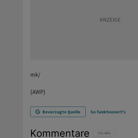
mk/
(AWP)
Bevorzugte Quelle
So funktioniert's
Kommentare
FOLGE DIESER UNTERHAL
FOLGEN