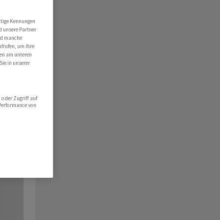
utige Kennungen
d unsere Partner
ind manche
ufrufen, um Ihre
ten am unteren
Sie in unserer
oder Zugriff auf
 Performance von