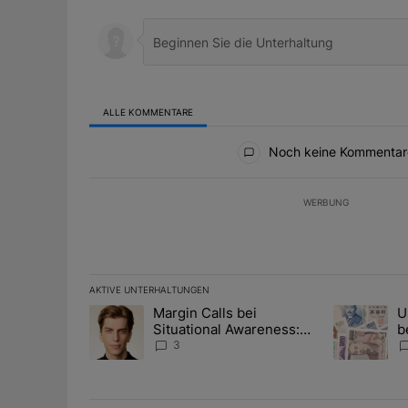
ALLE KOMMENTARE
Alle Kommentare
Noch keine Kommentar
WERBUNG
AKTIVE UNTERHALTUNGEN
Das Folgende ist eine Liste der am meisten kommentier
Margin Calls bei
U
Ein Trendartikel mit dem Titel "Margin Calls bei Situ
Ein Trendart
Situational Awareness:
b
Alles über den Retter-
I
3
Deal
Y