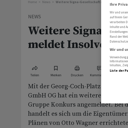
Home
News
Weitere Signa-Gesellschaft meldet Insolvenz
Ihre Priv
Wir und unse
NEWS
auf Ihrem Ger
verarbeiten D
Weitere Signa-Gese
Inhalte und A
Einstellungen
Rand der Webs
meldet Insolvenz 
Datenschutze
Wir und u
Verwendung ge
Informationen
Inhalten, Zi
Liste der P
Teilen
Merken
Drucken
Kommentare
Mit der Georg-Coch-Platz Immobi
GmbH OG hat ein weiteres Untern
Gruppe Konkurs angemeldet. Bei de
handelt es sich um die Eigentümer
Plänen von Otto Wagner errichtet