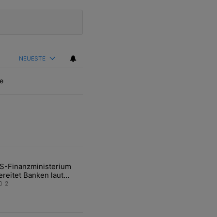
NEUESTE
e
ten Artikel der letzten 7 days.
S-Finanzministerium
ational Awareness: Alles über den Retter-Deal" mit 3 kommentare.
ikel mit dem Titel "US-Finanzministerium bereitet Banken laut Inside
ereitet Banken laut
nsider auf eventuelle
2
en-Intervention vor