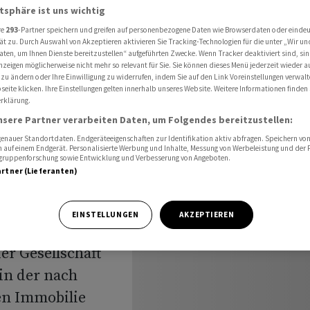
 an
atsphäre ist uns wichtig
re
293
-Partner speichern und greifen auf personenbezogene Daten wie Browserdaten oder einde
ät zu. Durch Auswahl von Akzeptieren aktivieren Sie Tracking-Technologien für die unter „Wir un
aten, um Ihnen Dienste bereitzustellen“ aufgeführten Zwecke. Wenn Tracker deaktiviert sind, s
llschaft
nzeigen möglicherweise nicht mehr so relevant für Sie. Sie können dieses Menü jederzeit wieder a
 zu ändern oder Ihre Einwilligung zu widerrufen, indem Sie auf den Link Voreinstellungen verwal
eite klicken. Ihre Einstellungen gelten innerhalb unseres Website. Weitere Informationen finden 
an
rklärung.
nsere Partner verarbeiten Daten, um Folgendes bereitzustellen:
nauer Standortdaten. Endgeräteeigenschaften zur Identifikation aktiv abfragen. Speichern von 
 auf einem Endgerät. Personalisierte Werbung und Inhalte, Messung von Werbeleistung und der
elgruppenforschung sowie Entwicklung und Verbesserung von Angeboten.
artner (Lieferanten)
lien GmbH &
EINSTELLUNGEN
AKZEPTIEREN
ehmen der Signa-
r Gesellschaft
in der nach
en Immobilie