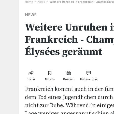
Home
News
Weitere Unruhen in Frankreich - Champs Ély
NEWS
Weitere Unruhen 
Frankreich - Cham
Élysées geräumt
Teilen
Merken
Drucken
Kommentare
Frankreich kommt auch in der fün
dem Tod eines Jugendlichen durch 
nicht zur Ruhe. Während in einige
Lage weniger angespannt schien a