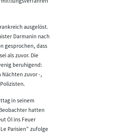
rmittlungsverfahren
Frankreich ausgelöst.
ister Darmanin nach
on gesprochen, dass
ei als zuvor. Die
wenig beruhigend:
 Nächten zuvor -,
Polizisten.
tag in seinem
 Beobachter hatten
ut Öl ins Feuer
Le Parisien" zufolge