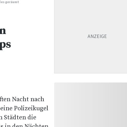
sées geräumt
in
ps
ften Nacht nach
eine Polizeikugel
n Städten die
ls in den Nächten