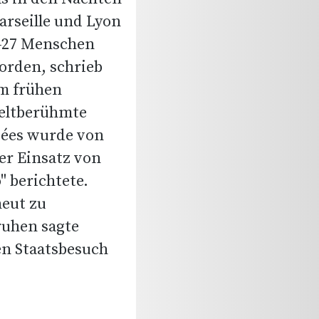
arseille und Lyon
 427 Menschen
orden, schrieb
m frühen
weltberühmte
sées wurde von
er Einsatz von
 berichtete.
neut zu
ruhen sagte
n Staatsbesuch