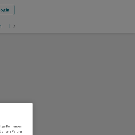
Login
n
Krypto
utige Kennungen
d unsere Partner