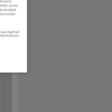
ind manche
ufrufen, um Ihre
ten am unteren
Sie in unserer
oder Zugriff auf
 Performance von