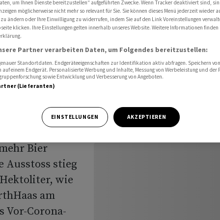
aten, um Ihnen Dienste bereitzustellen“ aufgeführten Zwecke. Wenn Tracker deaktiviert sind, s
nzeigen möglicherweise nicht mehr so relevant für Sie. Sie können dieses Menü jederzeit wieder a
 zu ändern oder Ihre Einwilligung zu widerrufen, indem Sie auf den Link Voreinstellungen verwal
eite klicken. Ihre Einstellungen gelten innerhalb unseres Website. Weitere Informationen finden 
rklärung.
n steigt
nsere Partner verarbeiten Daten, um Folgendes bereitzustellen:
nauer Standortdaten. Endgeräteeigenschaften zur Identifikation aktiv abfragen. Speichern von 
 auf einem Endgerät. Personalisierte Werbung und Inhalte, Messung von Werbeleistung und der
elgruppenforschung sowie Entwicklung und Verbesserung von Angeboten.
artner (Lieferanten)
EINSTELLUNGEN
AKZEPTIEREN
mehr Bier
e Ausstoss stieg
Hektoliter, wie
arthHaas am
as Vor-Corona-