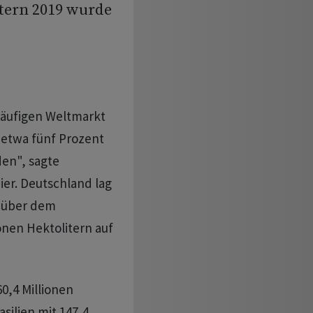
itern 2019 wurde
läufigen Weltmarkt
 etwa fünf Prozent
en", sagte
er. Deutschland lag
 über dem
onen Hektolitern auf
60,4 Millionen
asilien mit 147,4