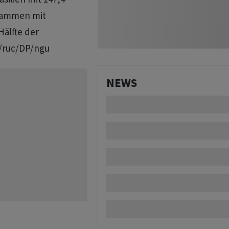
usammen mit
Hälfte der
./ruc/DP/ngu
NEWS