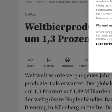
verarbeiten D
Home
News
Weltbierproduktion steigt um 1,3 Prozent
Inhalte und A
Einstellungen
NEWS
Rand der Webs
Datenschutze
Weltbierproduktio
Wir und u
Verwendung ge
um 1,3 Prozent
Informationen
Inhalten, Zi
Liste der P
Teilen
Merken
Drucken
Kommentare
Weltweit wurde vergangenes Jahr 
produziert als erwartet. Der global
um 1,3 Prozent auf 1,89 Milliarden 
der weltgrösste Hopfenhändler B
Dienstag in Nürnberg mitteilte. D