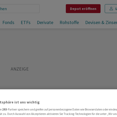
Depot
eröffnen
Fonds
ETFs
Derivate
Rohstoffe
Devisen & Zinse
Teilen
Merken
Drucken
Kommentare
atsphäre ist uns wichtig
re
293
-Partner speichern und greifen auf personenbezogene Daten wie Browserdaten oder einde
ät zu. Durch Auswahl von Akzeptieren aktivieren Sie Tracking-Technologien für die unter „Wir un