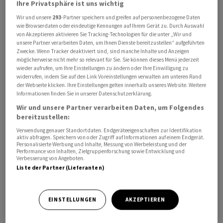
Ihre Privatsphäre ist uns wichtig
zunächst der Iran mit Drohungen und Angriffen auf
Wir und unsere
293
-Partner speichern und greifen auf personenbezogene Daten
zivile Schiffe begann und später die USA iranische Häfen
wie Browserdaten oder eindeutige Kennungen auf Ihrem Gerät zu. Durch Auswahl
von Akzeptieren aktivieren Sie Tracking-Technologien für die unter „Wir und
blockierten. Vorausgegangen waren amerikanisch-
unsere Partner verarbeiten Daten, um Ihnen Dienste bereitzustellen“ aufgeführten
israelische Angriffe auf den Iran. Inzwischen haben sich
Zwecke. Wenn Tracker deaktiviert sind, sind manche Inhalte und Anzeigen
Washington und Teheran vorläufig auf ein Ende der
möglicherweise nicht mehr so relevant für Sie. Sie können dieses Menü jederzeit
wieder aufrufen, um Ihre Einstellungen zu ändern oder Ihre Einwilligung zu
Kampfhandlungen geeinigt.
widerrufen, indem Sie auf den Link Voreinstellungen verwalten am unteren Rand
der Webseite klicken. Ihre Einstellungen gelten innerhalb unseres Website. Weitere
Informationen finden Sie in unserer Datenschutzerklärung.
Schiffe können zwischen zwei Korridoren wählen
Wir und unsere Partner verarbeiten Daten, um Folgendes
bereitzustellen:
Die Evakuierung werde in enger Zusammenarbeit mit
Verwendung genauer Standortdaten. Endgeräteeigenschaften zur Identifikation
dem Iran, dem Oman und anderen Golf-Anrainerstaaten
aktiv abfragen. Speichern von oder Zugriff auf Informationen auf einem Endgerät.
Personalisierte Werbung und Inhalte, Messung von Werbeleistung und der
sowie den USA und der Schifffahrtsbranche umgesetzt,
Performance von Inhalten, Zielgruppenforschung sowie Entwicklung und
so die IMO-Angaben. Demzufolge gibt es zwei Routen:
Verbesserung von Angeboten.
Liste der Partner (Lieferanten)
Eine nördliche, die vom Iran kontrolliert wird, und eine
südliche, die dem Oman und den USA untersteht.
Schiffe haben demnach freie Wahl, welchen Korridor sie
EINSTELLUNGEN
AKZEPTIEREN
wählen.