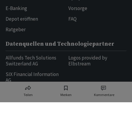
E-Banking
Vorsorge
Depot eröffnen
FAQ
Ratgeber
Datenquellen und Technologiepartner
Allfunds Tech Solutions
Logos provided by
Switzerland AG
Elbstream
SIX Financial Information
AG
Teilen
Merken
Kommentare
Ringier AG | Ringier Medien Schweiz
16
weitere Publikationen