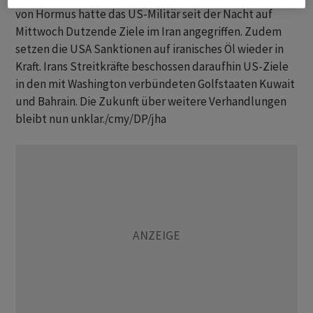
von Hormus hatte das US-Militär seit der Nacht auf
Mittwoch Dutzende Ziele im Iran angegriffen. Zudem
setzen die USA Sanktionen auf iranisches Öl wieder in
Kraft. Irans Streitkräfte beschossen daraufhin US-Ziele
in den mit Washington verbündeten Golfstaaten Kuwait
und Bahrain. Die Zukunft über weitere Verhandlungen
bleibt nun unklar./cmy/DP/jha