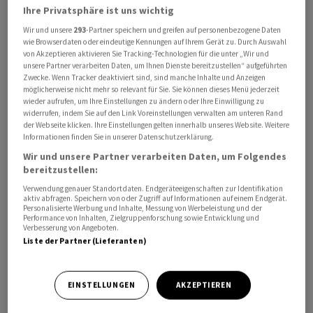
Ihre Privatsphäre ist uns wichtig
Die Angriffe auf mehrere Schiffe in den vergangenen
Wir und unsere
293
-Partner speichern und greifen auf personenbezogene Daten
beiden Tagen verurteilte er scharf. «Kein Seemann
wie Browserdaten oder eindeutige Kennungen auf Ihrem Gerät zu. Durch Auswahl
sollte sein Leben riskieren müssen, um einfach seine
von Akzeptieren aktivieren Sie Tracking-Technologien für die unter „Wir und
unsere Partner verarbeiten Daten, um Ihnen Dienste bereitzustellen“ aufgeführten
Arbeit zu machen», so Dominguez weiter. Die Lage sei
Zwecke. Wenn Tracker deaktiviert sind, sind manche Inhalte und Anzeigen
volatil. Er rief alle beteiligten Staaten auf, sich maximal
möglicherweise nicht mehr so relevant für Sie. Sie können dieses Menü jederzeit
zurückzuhalten und die Situation umgehend zu
wieder aufrufen, um Ihre Einstellungen zu ändern oder Ihre Einwilligung zu
widerrufen, indem Sie auf den Link Voreinstellungen verwalten am unteren Rand
deeskalieren und Schiffen die Abreise zu ermöglichen.
der Webseite klicken. Ihre Einstellungen gelten innerhalb unseres Website. Weitere
Informationen finden Sie in unserer Datenschutzerklärung.
Trump erklärt Abkommen für gescheitert
Wir und unsere Partner verarbeiten Daten, um Folgendes
bereitzustellen:
Der IMO zufolge sitzen durch die wochenlange
Verwendung genauer Standortdaten. Endgeräteeigenschaften zur Identifikation
aktiv abfragen. Speichern von oder Zugriff auf Informationen auf einem Endgerät.
Blockade der Meerenge weiterhin knapp 6.000 Seeleute
Personalisierte Werbung und Inhalte, Messung von Werbeleistung und der
Performance von Inhalten, Zielgruppenforschung sowie Entwicklung und
in der Region fest. US-Präsident Donald Trump hatte
Verbesserung von Angeboten.
kürzlich eine Vereinbarung zwischen Washington und
Liste der Partner (Lieferanten)
Teheran, mit der die Kampfhandlungen vorübergehend
beendet wurden, für gescheitert erklärt.
EINSTELLUNGEN
AKZEPTIEREN
Als Reaktion auf Attacken gegen Tanker in der Strasse