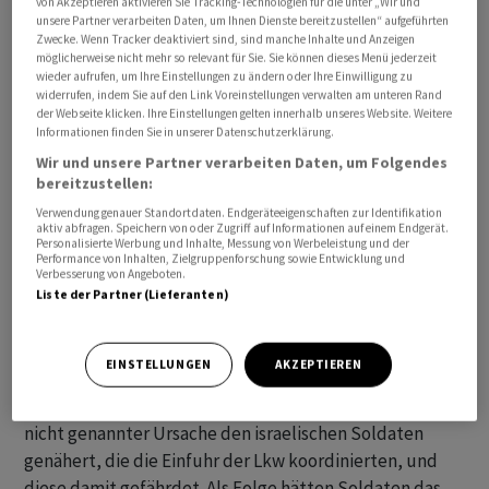
von Akzeptieren aktivieren Sie Tracking-Technologien für die unter „Wir und
unsere Partner verarbeiten Daten, um Ihnen Dienste bereitzustellen“ aufgeführten
Zwecke. Wenn Tracker deaktiviert sind, sind manche Inhalte und Anzeigen
Die ägyptische Regierung warf Israel vor, das Feuer auf
möglicherweise nicht mehr so relevant für Sie. Sie können dieses Menü jederzeit
eine wartende Menge eröffnet zu haben. Auch Saudi-
wieder aufrufen, um Ihre Einstellungen zu ändern oder Ihre Einwilligung zu
widerrufen, indem Sie auf den Link Voreinstellungen verwalten am unteren Rand
Arabien und Jordanien kritisierten Israel für den Vorfall.
der Webseite klicken. Ihre Einstellungen gelten innerhalb unseres Website. Weitere
Die israelische Armee hatte mitgeteilt, zahlreiche
Informationen finden Sie in unserer Datenschutzerklärung.
Anwohner hätten sich um einfahrende Lastwagen mit
Wir und unsere Partner verarbeiten Daten, um Folgendes
bereitzustellen:
Hilfsgütern gedrängt, um diese zu plündern. Dutzende
wurden demnach etwa durch Rempeleien und
Verwendung genauer Standortdaten. Endgeräteeigenschaften zur Identifikation
aktiv abfragen. Speichern von oder Zugriff auf Informationen auf einem Endgerät.
Gedränge getötet und verletzt. Den Angaben zufolge
Personalisierte Werbung und Inhalte, Messung von Werbeleistung und der
Performance von Inhalten, Zielgruppenforschung sowie Entwicklung und
wurden zudem auch Menschen von Lastwagen
Verbesserung von Angeboten.
überfahren. Auch diese Angaben liessen sich zunächst
Liste der Partner (Lieferanten)
nicht unabhängig verifizieren.
EINSTELLUNGEN
AKZEPTIEREN
Mehrere israelische Medien hatten unter Berufung auf
Armeekreise berichtet, ein Teil der Menge habe sich aus
nicht genannter Ursache den israelischen Soldaten
genähert, die die Einfuhr der Lkw koordinierten, und
diese damit gefährdet. Als Folge hätten Soldaten das