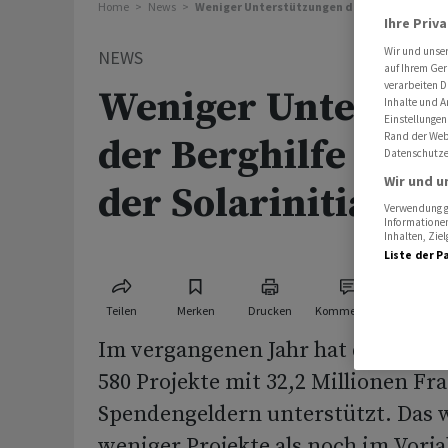
Home
News
Weniger Unterstützungen der Berghilfe nach
Ihre Priv
Wir und unse
NEWS
auf Ihrem Ger
verarbeiten D
Weniger Unterstü
Inhalte und A
Einstellungen
Rand der Webs
der Berghilfe nac
Datenschutze
Wir und u
der Solarinitiative
Verwendung ge
Informationen
Inhalten, Zi
Liste der P
Teilen
Merken
Drucken
Kommentare
Im vergangenen Jahr hat die Schwe
580 Projekte mit 32,2 Millionen Fr
Spendengeldern unterstützt. Das 
weniger Projekte als noch im Vorj