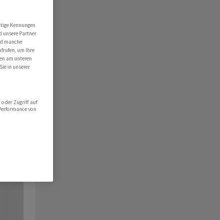
utige Kennungen
d unsere Partner
ind manche
ufrufen, um Ihre
ten am unteren
Sie in unserer
oder Zugriff auf
 Performance von