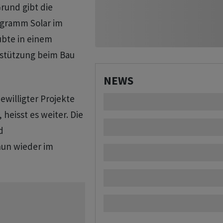
rund gibt die
rogramm Solar im
ubte in einem
rstützung beim Bau
NEWS
willigter Projekte
eisst es weiter. Die
d
nun wieder im