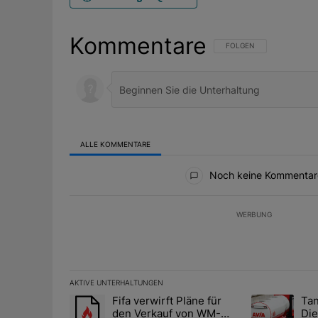
Kommentare
FOLGE DIESER UNTERHAL
FOLGEN
ALLE KOMMENTARE
Alle Kommentare
Noch keine Kommentar
WERBUNG
AKTIVE UNTERHALTUNGEN
Das Folgende ist eine Liste der am meisten kommentier
Fifa verwirft Pläne für
Tan
Ein Trendartikel mit dem Titel "Fifa verwirft Pläne f
Ein Trendartik
den Verkauf von WM-
Die