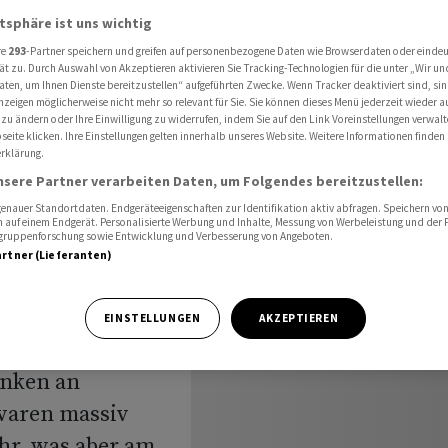
 Ende der Solarinitiative
atsphäre ist uns wichtig
re
293
-Partner speichern und greifen auf personenbezogene Daten wie Browserdaten oder einde
ät zu. Durch Auswahl von Akzeptieren aktivieren Sie Tracking-Technologien für die unter „Wir un
aten, um Ihnen Dienste bereitzustellen“ aufgeführten Zwecke. Wenn Tracker deaktiviert sind, s
tzungen
nzeigen möglicherweise nicht mehr so relevant für Sie. Sie können dieses Menü jederzeit wieder a
 zu ändern oder Ihre Einwilligung zu widerrufen, indem Sie auf den Link Voreinstellungen verwal
eite klicken. Ihre Einstellungen gelten innerhalb unseres Website. Weitere Informationen finden 
h Ende
rklärung.
nsere Partner verarbeiten Daten, um Folgendes bereitzustellen:
nauer Standortdaten. Endgeräteeigenschaften zur Identifikation aktiv abfragen. Speichern von 
 auf einem Endgerät. Personalisierte Werbung und Inhalte, Messung von Werbeleistung und der
elgruppenforschung sowie Entwicklung und Verbesserung von Angeboten.
artner (Lieferanten)
EINSTELLUNGEN
AKZEPTIEREN
izer Berghilfe
anken an
waren massiv
ahr, was aber am