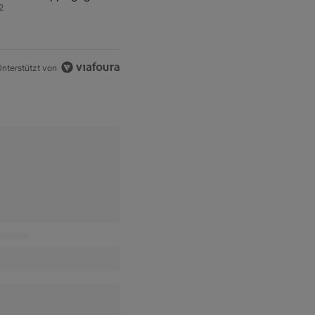
ren Sprit
2
nterstützt von