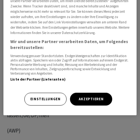
unsere Partner verarbeiten Daten, um Ihnen Dienste bereitzustellen“ aufgeführten
Zwecke. Wenn Tracker deaktiviert sind, sind manche Inhalte und Anzeigen
möglicherweise nicht mehr so relevant für Sie. Sie können dieses Menü jederzeit
wieder aufrufen, um Ihre Einstellungen zu ändern oder Ihre Einwilligung zu
widerrufen, indem Sie auf den Link Voreinstellungen verwalten am unteren Rand
der Webseite klicken. Ihre Einstellungen gelten innerhalb unseres Website. Weitere
Informationen finden Sie in unserer Datenschutzerklärung.
Die Varianten, die zirkulieren, lösten nach bisherigen
Wir und unsere Partner verarbeiten Daten, um Folgendes
Studien keine schwerere Krankheit aus als die vorher
bereitzustellen:
bekannten Varianten, sagte Covid-19-Spezialistin Maria
Verwendung genauer Standortdaten. Endgeräteeigenschaften zur Identifikation
Van Kerkhove. Sie appellierte an Regierungen weiter zu
aktiv abfragen. Speichern von oder Zugriff auf Informationen auf einem Endgerät.
Personalisierte Werbung und Inhalte, Messung von Werbeleistung und der
testen, damit die Ausbreitung von Varianten überwacht
Performance von Inhalten, Zielgruppenforschung sowie Entwicklung und
Verbesserung von Angeboten.
werden kann. Sie betonte, dass die bekannten
Liste der Partner (Lieferanten)
Schutzmassnahmen vor einer Ansteckung nach wie vor
effektiv seien und angewendet werden sollten:
darunter Räume lüften, Hände desinfizieren, in vollen
EINSTELLUNGEN
AKZEPTIEREN
Räumen Maske tragen und sich impfen
lassen./oe/DP/men
(AWP)