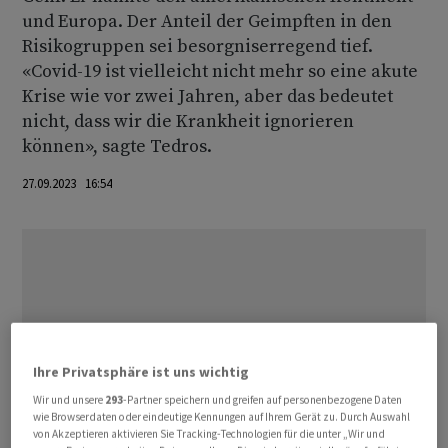
und Europa. Der Anteil der Geimpften in den
Risikogruppen sei besorgniserregend tief.
«Covid-19 ist vielleicht nicht mehr so eine akute
Krise wie vor zwei Jahren, aber das bedeutet
nicht, dass wir die Krankheit ignorieren
können», sagte Tedros.
27.09.2023 16:54
Ihre Privatsphäre ist uns wichtig
Wir und unsere
293
-Partner speichern und greifen auf personenbezogene Daten
wie Browserdaten oder eindeutige Kennungen auf Ihrem Gerät zu. Durch Auswahl
von Akzeptieren aktivieren Sie Tracking-Technologien für die unter „Wir und