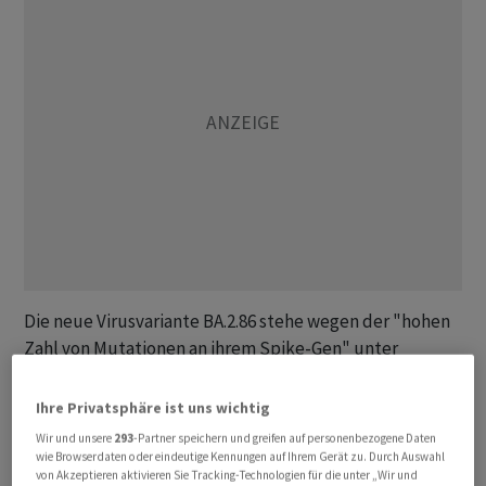
Die neue Virusvariante BA.2.86 stehe wegen der "hohen
Zahl von Mutationen an ihrem Spike-Gen" unter
Beobachtung, erklärte die WHO am Donnerstagabend.
Auch die US-Seuchenkontrollbehörde CDC verfolgt die
Ihre Privatsphäre ist uns wichtig
Entwicklung demnach.
Wir und unsere
293
-Partner speichern und greifen auf personenbezogene Daten
wie Browserdaten oder eindeutige Kennungen auf Ihrem Gerät zu. Durch Auswahl
von Akzeptieren aktivieren Sie Tracking-Technologien für die unter „Wir und
Bisher wurden Infektionen mit der neuen Virusvariante