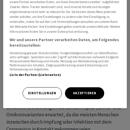
unsere Partner verarbeiten Daten, um Ihnen Dienste bereitzustellen“ aufgeführten
aus den USA, Dänemark und Israel gemeldet. Die
Zwecke. Wenn Tracker deaktiviert sind, sind manche Inhalte und Anzeigen
möglicherweise nicht mehr so relevant für Sie. Sie können dieses Menü jederzeit
möglichen Auswirkungen der Variante auf das
wieder aufrufen, um Ihre Einstellungen zu ändern oder Ihre Einwilligung zu
Infektionsgeschehen seien noch unklar, erklärte die
widerrufen, indem Sie auf den Link Voreinstellungen verwalten am unteren Rand
der Webseite klicken. Ihre Einstellungen gelten innerhalb unseres Website. Weitere
WHO.
Informationen finden Sie in unserer Datenschutzerklärung.
Wir und unsere Partner verarbeiten Daten, um Folgendes
François Balloux vom University College in London
bereitzustellen:
erklärte, die neue Variante verdiene eine genaue
Verwendung genauer Standortdaten. Endgeräteeigenschaften zur Identifikation
Beobachtung. Es sei die "bemerkenswerteste" Variante
aktiv abfragen. Speichern von oder Zugriff auf Informationen auf einem Endgerät.
Personalisierte Werbung und Inhalte, Messung von Werbeleistung und der
des Coronavirus seit der Omikron-Variante. Diese hatte
Performance von Inhalten, Zielgruppenforschung sowie Entwicklung und
Verbesserung von Angeboten.
im Winter 2022 zu einer weltweiten Infektionswelle
Liste der Partner (Lieferanten)
geführt.
Gleichzeitig betonte der Experte, von BA.2.86 würden
EINSTELLUNGEN
AKZEPTIEREN
keine ähnlich hohen Zahlen von Todesfällen und
schweren Erkrankungen wie bei den Alpha-, Delta- und
Omikronvarianten erwartet, da die meisten Menschen
inzwischen durch Impfung oder Infektion mit dem
Coronavirus in Kontakt gekommen seien.