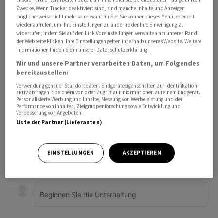
Zwecke. Wenn Tracker deaktiviert sind, sind manche Inhalte und Anzeigen
möglicherweise nicht mehr so relevant für Sie. Sie können dieses Menü jederzeit
wieder aufrufen, um Ihre Einstellungen zu ändern oder Ihre Einwilligung zu
widerrufen, indem Sie auf den Link Voreinstellungen verwalten am unteren Rand
der Webseite klicken. Ihre Einstellungen gelten innerhalb unseres Website. Weitere
Informationen finden Sie in unserer Datenschutzerklärung.
Wir und unsere Partner verarbeiten Daten, um Folgendes
bereitzustellen:
Verwendung genauer Standortdaten. Endgeräteeigenschaften zur Identifikation
aktiv abfragen. Speichern von oder Zugriff auf Informationen auf einem Endgerät.
Personalisierte Werbung und Inhalte, Messung von Werbeleistung und der
Performance von Inhalten, Zielgruppenforschung sowie Entwicklung und
Verbesserung von Angeboten.
Liste der Partner (Lieferanten)
Bevorzugte Quelle
So funktioniert's
EINSTELLUNGEN
AKZEPTIEREN
ANMELDEN
|
REGISTRIEREN
Kommentare
FOLGE DIESER U
FOLGEN