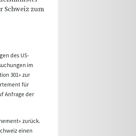
er Schweiz zum
gen des US-
rsuchungen im
on 301» zur
artement für
uf Anfrage der
ehement» zurück.
Schweiz einen