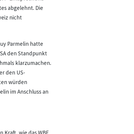
es abgelehnt. Die
eiz nicht
uy Parmelin hatte
USA den Standpunkt
hmals klarzumachen.
er den US-
iten würden
elin im Anschluss an
n Kraft, wie das WBF