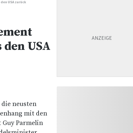
 den USA zurück
tement
s den USA
 die neusten
enhang mit den
at Guy Parmelin
delsminister