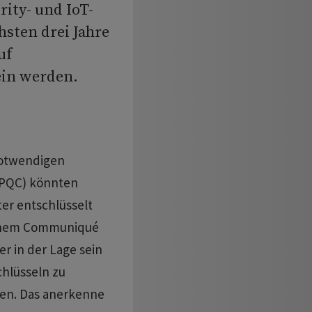
rity- und IoT-
sten drei Jahre
uf
ein werden.
notwendigen
(PQC) könnten
er entschlüsselt
einem Communiqué
r in der Lage sein
hlüsseln zu
ten. Das anerkenne