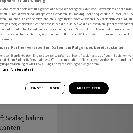
atsphäre ist uns wichtig
erheit und warnt vor Q-Day
re
293
-Partner speichern und greifen auf personenbezogene Daten wie Browserdaten oder einde
ät zu. Durch Auswahl von Akzeptieren aktivieren Sie Tracking-Technologien für die unter „Wir un
aten, um Ihnen Dienste bereitzustellen“ aufgeführten Zwecke. Wenn Tracker deaktiviert sind, s
nzeigen möglicherweise nicht mehr so relevant für Sie. Sie können dieses Menü jederzeit wieder a
US-
 zu ändern oder Ihre Einwilligung zu widerrufen, indem Sie auf den Link Voreinstellungen verwal
eite klicken. Ihre Einstellungen gelten innerhalb unseres Website. Weitere Informationen finden 
rklärung.
-
nsere Partner verarbeiten Daten, um Folgendes bereitzustellen:
nt vor Q-
nauer Standortdaten. Endgeräteeigenschaften zur Identifikation aktiv abfragen. Speichern von 
 auf einem Endgerät. Personalisierte Werbung und Inhalte, Messung von Werbeleistung und der
elgruppenforschung sowie Entwicklung und Verbesserung von Angeboten.
artner (Lieferanten)
EINSTELLUNGEN
AKZEPTIEREN
ft Sealsq haben
Quanten-