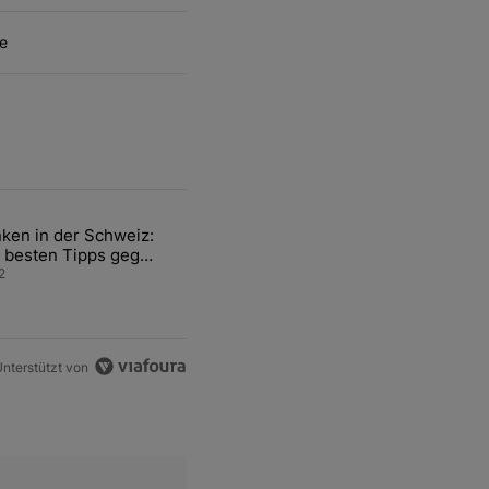
e
ten Artikel der letzten 7 days.
ken in der Schweiz:
ür den Verkauf von WM-Anteilen" mit 2 kommentare.
el mit dem Titel "Tanken in der Schweiz: Die besten Tipps gegen teu
 besten Tipps gegen
ren Sprit
2
nterstützt von