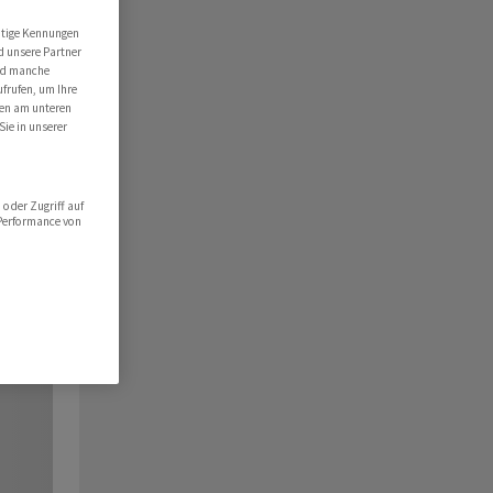
utige Kennungen
d unsere Partner
ind manche
ufrufen, um Ihre
ten am unteren
Sie in unserer
oder Zugriff auf
 Performance von