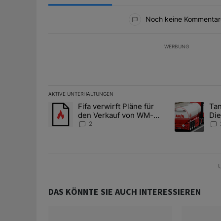
Alle Kommentare
Noch keine Kommentar
WERBUNG
AKTIVE UNTERHALTUNGEN
Das Folgende ist eine Liste der am meisten kommentier
Fifa verwirft Pläne für
Tan
Ein Trendartikel mit dem Titel "Fifa verwirft Pläne f
Ein Trendartik
den Verkauf von WM-
Die
Anteilen
teu
2
U
DAS KÖNNTE SIE AUCH INTERESSIEREN