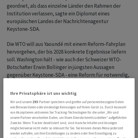
geordnet, als dass einzelne Länder den Rahmen der
Institution verlassen, sagte ein Diplomat eines
europäischen Landes der Nachrichtenagentur
Keystone-SDA.
Die WTO will aus Yaoundé mit einem Reform-Fahrplan
hervorgehen, der bis 2028 konkrete Ergebnisse liefern
soll. Washington hält - wie auch der Schweizer WTO-
Botschafter Erwin Bollinger in jüngsten Aussagen
gegenüber Keystone-SDA - eine Reform für notwendig,
um die «Relevanz» der Institution zu erhalten. Die USA
sind dabei jedoch weniger ambitioniert als die EU, China
Ihre Privatsphäre ist uns wichtig
oder die Schweiz.
Wir und unsere
293
-Partner speichern und greifen auf personenbezogene Daten
wie Browserdaten oder eindeutige Kennungen auf Ihrem Gerät zu. Durch Auswahl
Meistbegünstigung im Visier der USA
von Akzeptieren aktivieren Sie Tracking-Technologien für die unter „Wir und
unsere Partner verarbeiten Daten, um Ihnen Dienste bereitzustellen“ aufgeführten
Zwecke. Wenn Tracker deaktiviert sind, sind manche Inhalte und Anzeigen
Die USA greifen das multilaterale Handelssystem an,
möglicherweise nicht mehr so relevant für Sie. Sie können dieses Menü jederzeit
wieder aufrufen, um Ihre Einstellungen zu ändern oder Ihre Einwilligung zu
insbesondere das Prinzip der Meistbegünstigung,