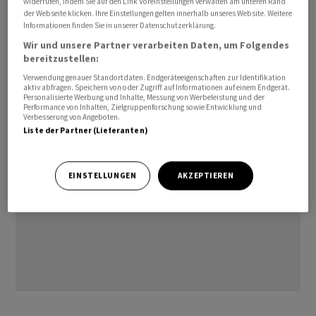
widerrufen, indem Sie auf den Link Voreinstellungen verwalten am unteren Rand
wonach ein Vorteil, der einem Land gewährt wird, allen
der Webseite klicken. Ihre Einstellungen gelten innerhalb unseres Website. Weitere
Informationen finden Sie in unserer Datenschutzerklärung.
gewährt werden muss. Die EU folgt diesem Ansatz, um
Wir und unsere Partner verarbeiten Daten, um Folgendes
gegen chinesische Exporte zu protestieren, die ihren
bereitzustellen:
Markt überschwemmen, ohne dass europäische
Verwendung genauer Standortdaten. Endgeräteeigenschaften zur Identifikation
Unternehmen gleichberechtigten Zugang erhalten.
aktiv abfragen. Speichern von oder Zugriff auf Informationen auf einem Endgerät.
Personalisierte Werbung und Inhalte, Messung von Werbeleistung und der
Performance von Inhalten, Zielgruppenforschung sowie Entwicklung und
Verbesserung von Angeboten.
Liste der Partner (Lieferanten)
EINSTELLUNGEN
AKZEPTIEREN