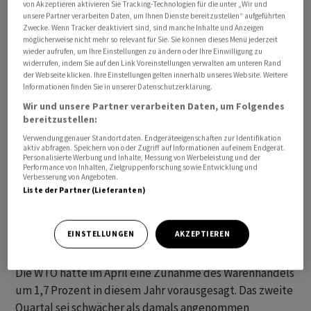
von Akzeptieren aktivieren Sie Tracking-Technologien für die unter „Wir und
unsere Partner verarbeiten Daten, um Ihnen Dienste bereitzustellen“ aufgeführten
Zwecke. Wenn Tracker deaktiviert sind, sind manche Inhalte und Anzeigen
möglicherweise nicht mehr so relevant für Sie. Sie können dieses Menü jederzeit
Die WTO veröffentlicht ihr Warenhandelsbarometer alle
wieder aufrufen, um Ihre Einstellungen zu ändern oder Ihre Einwilligung zu
drei Monate. Darin berücksichtigt sie mehrere Indizes,
widerrufen, indem Sie auf den Link Voreinstellungen verwalten am unteren Rand
der Webseite klicken. Ihre Einstellungen gelten innerhalb unseres Website. Weitere
etwa zu Exportaufträgen, Container- und Luftfracht
Informationen finden Sie in unserer Datenschutzerklärung.
sowie der Produktion in den Sparten Automobil oder
Wir und unsere Partner verarbeiten Daten, um Folgendes
elektronische Komponenten. Ein Wert von 100
bereitzustellen:
entspricht dem langfristigen Trend. Werte darüber
Verwendung genauer Standortdaten. Endgeräteeigenschaften zur Identifikation
aktiv abfragen. Speichern von oder Zugriff auf Informationen auf einem Endgerät.
legen nahe, dass mehr gehandelt wurde. Der Wert lag im
Personalisierte Werbung und Inhalte, Messung von Werbeleistung und der
August bei 99,1 Punkten, nach 95,6 Punkten im Mai. Bei
Performance von Inhalten, Zielgruppenforschung sowie Entwicklung und
Verbesserung von Angeboten.
der Automobilproduktion lag er bei 110,8. Davon habe
Liste der Partner (Lieferanten)
vor allem die japanische Wirtschaft profitiert. Auch für
China sei die Automobilsparte einer der wenigen
EINSTELLUNGEN
AKZEPTIEREN
Lichtblicke gewesen.
Die WTO hatte im April eine Zunahme des Warenhandels
um 1,7 Prozent in diesem Jahr vorausgesagt. Das zweite
Quartal sei schwächer als damals angenommen