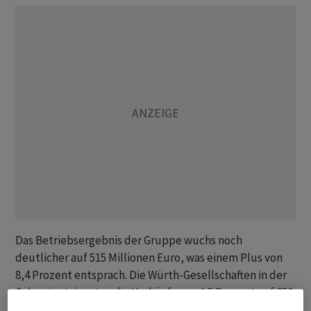
Das Betriebsergebnis der Gruppe wuchs noch
deutlicher auf 515 Millionen Euro, was einem Plus von
8,4 Prozent entsprach. Die Würth-Gesellschaften in der
Schweiz steigerten die Verkäufe um 4,5 Prozent auf 650
Millionen Euro, wie es in einer Mitteilung vom Mittwoch