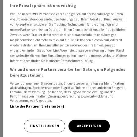
Ihre Privatsphäre ist uns wichtig
heisst.
Wir und unsere
293
-Partner speichern und greifen auf personenbezogene Daten
wie Browserdaten oder eindeutige Kennungen auf Ihrem Gerät zu. Durch Auswahl
Insgesamt werde das wirtschaftliche Umfeld
von Akzeptieren aktivieren Sie Tracking-Technologien für die unter „Wir und
herausfordernd bleiben. Dies liege vor allem in den
unsere Partner verarbeiten Daten, um Ihnen Dienste bereitzustellen“ aufgeführten
Zwecke. Wenn Tracker deaktiviert sind, sind manche Inhalte und Anzeigen
gestiegenen Energiepreisen, geopolitischen
möglicherweise nicht mehr so relevant für Sie. Sie können dieses Menü jederzeit
Unsicherheiten und der verhaltenen
wieder aufrufen, um Ihre Einstellungen zu ändern oder Ihre Einwilligung zu
widerrufen, indem Sie auf den Link Voreinstellungen verwalten am unteren Rand
Industriekonjunktur speziell in Deutschland
der Webseite klicken. Ihre Einstellungen gelten innerhalb unseres Website. Weitere
begründet.
Informationen finden Sie in unserer Datenschutzerklärung.
Wir und unsere Partner verarbeiten Daten, um Folgendes
Die Geschäftseinheiten Elektronik eiSos und Chemie
bereitzustellen:
hätten sich im laufenden Jahr dynamisch entwickelt.
Verwendung genauer Standortdaten. Endgeräteeigenschaften zur Identifikation
aktiv abfragen. Speichern von oder Zugriff auf Informationen auf einem Endgerät.
Gleichzeitig zeigte sich im Bereich Verbindungs- und
Personalisierte Werbung und Inhalte, Messung von Werbeleistung und der
Performance von Inhalten, Zielgruppenforschung sowie Entwicklung und
Befestigungstechnik eine Erholung. Wachstumsimpulse
Verbesserung von Angeboten.
habe es zudem aus den Regionen Osteuropa und
Liste der Partner (Lieferanten)
Südamerika gegeben.
EINSTELLUNGEN
AKZEPTIEREN
Aufgrund des Auftragseingangs zeigte sich das
Management zuversichtlich, dass sich die gute