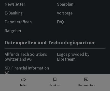
Newsletter
Sparplan
E-Banking
Vorsorge
Depot eröffnen
FAQ
Ratgeber
Datenquellen und Technologiepartner
Allfunds Tech Solutions
Logos provided by
Switzerland AG
Elbstream
SIX Financial Information
AG
Teilen
Merken
Kommentare
Ringier AG | Ringier Medien Schweiz
16
weitere Publikationen