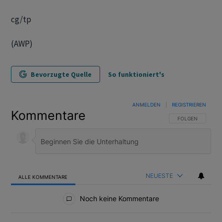
cg/tp
(AWP)
Bevorzugte Quelle
So funktioniert's
ANMELDEN
|
REGISTRIEREN
Kommentare
FOLGE DIESER U
FOLGEN
NEUESTE
ALLE KOMMENTARE
Alle Kommentare
Noch keine Kommentare