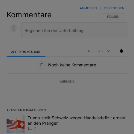
ANMELDEN
|
REGISTRIEREN
Kommentare
FOLGE DIESER U
FOLGEN
NEUESTE
ALLE KOMMENTARE
Alle Kommentare
Noch keine Kommentare
WERBUNG
AKTIVE UNTERHALTUNGEN
Das Folgende ist eine Liste der am meisten kommentierten Artikel
Ein Trendartikel mit dem Titel "Trump stellt Schweiz wegen Hand
Trump stellt Schweiz wegen Handelsdefizit erneut
an den Pranger
7