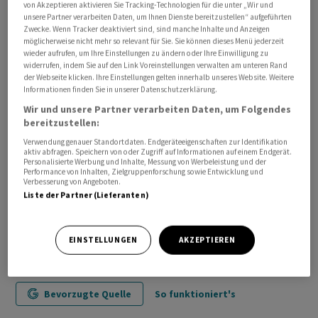
von Akzeptieren aktivieren Sie Tracking-Technologien für die unter „Wir und
wieder in die USA zurück./rin/DP/jha
unsere Partner verarbeiten Daten, um Ihnen Dienste bereitzustellen“ aufgeführten
Zwecke. Wenn Tracker deaktiviert sind, sind manche Inhalte und Anzeigen
möglicherweise nicht mehr so relevant für Sie. Sie können dieses Menü jederzeit
(AWP)
wieder aufrufen, um Ihre Einstellungen zu ändern oder Ihre Einwilligung zu
widerrufen, indem Sie auf den Link Voreinstellungen verwalten am unteren Rand
der Webseite klicken. Ihre Einstellungen gelten innerhalb unseres Website. Weitere
Informationen finden Sie in unserer Datenschutzerklärung.
Wir und unsere Partner verarbeiten Daten, um Folgendes
bereitzustellen:
Verwendung genauer Standortdaten. Endgeräteeigenschaften zur Identifikation
aktiv abfragen. Speichern von oder Zugriff auf Informationen auf einem Endgerät.
Personalisierte Werbung und Inhalte, Messung von Werbeleistung und der
Performance von Inhalten, Zielgruppenforschung sowie Entwicklung und
Verbesserung von Angeboten.
Liste der Partner (Lieferanten)
EINSTELLUNGEN
AKZEPTIEREN
Bevorzugte Quelle
So funktioniert's