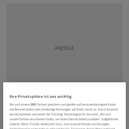
Ihre Privatsphäre ist uns wichtig
Die Kollaboration ermögliche die Implementierung
Wir und unsere
293
-Partner speichern und greifen auf personenbezogene Daten
einer Finanzierungsstruktur. Diese soll das Wachstum
wie Browserdaten oder eindeutige Kennungen auf Ihrem Gerät zu. Durch Auswahl
sowohl von bestehenden Projekten der Xlife Sciences
von Akzeptieren aktivieren Sie Tracking-Technologien für die unter „Wir und
unsere Partner verarbeiten Daten, um Ihnen Dienste bereitzustellen“ aufgeführten
AG, als auch von zukünftigen Innovationen fördern.
Zwecke. Wenn Tracker deaktiviert sind, sind manche Inhalte und Anzeigen