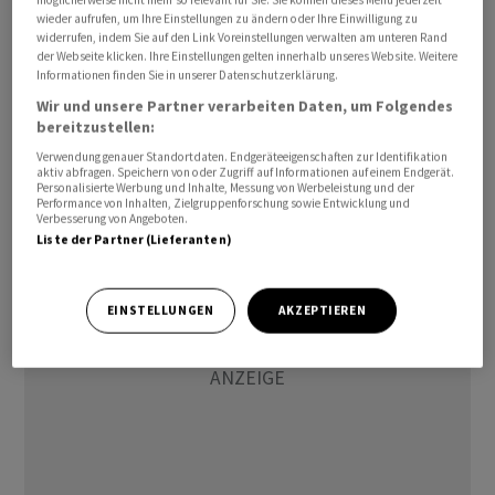
möglicherweise nicht mehr so relevant für Sie. Sie können dieses Menü jederzeit
wieder aufrufen, um Ihre Einstellungen zu ändern oder Ihre Einwilligung zu
Xlife Sciences ist ein an der SIX kotiertes Schweizer
widerrufen, indem Sie auf den Link Voreinstellungen verwalten am unteren Rand
Unternehmen, das sich den Angaben nach als Inkubator
der Webseite klicken. Ihre Einstellungen gelten innerhalb unseres Website. Weitere
Informationen finden Sie in unserer Datenschutzerklärung.
und Beschleuniger auf die Entwicklung und
Wir und unsere Partner verarbeiten Daten, um Folgendes
Kommerzialisierung von Projekten im Life-Sciences-
bereitzustellen:
Bereich konzentriert.
Verwendung genauer Standortdaten. Endgeräteeigenschaften zur Identifikation
aktiv abfragen. Speichern von oder Zugriff auf Informationen auf einem Endgerät.
Personalisierte Werbung und Inhalte, Messung von Werbeleistung und der
sta/kw
Performance von Inhalten, Zielgruppenforschung sowie Entwicklung und
Verbesserung von Angeboten.
Liste der Partner (Lieferanten)
EINSTELLUNGEN
AKZEPTIEREN