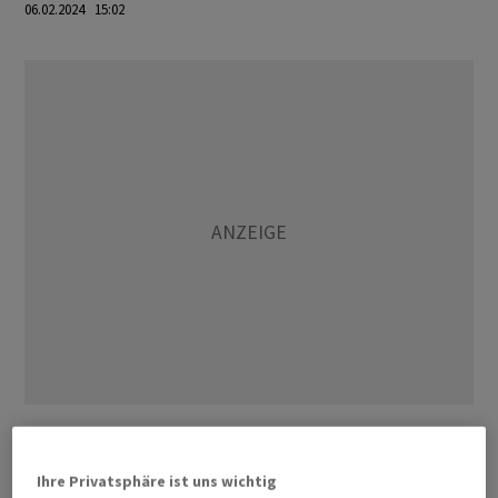
06.02.2024 15:02
Nach Angaben von Mohan ist auch die Zahl der
Menschen, die Inhalte auf YouTube erstellen, im
Ihre Privatsphäre ist uns wichtig
vergangenen Jahr auf einen neuen Höchstwert