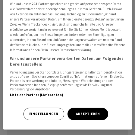
Wir und unsere
293
-Partner speichern und greifen auf personenbezogene Daten
gestiegen: «Inzwischen nehmen mehr als 3 Millionen
wie Browserdaten oder eindeutige Kennungen auf Ihrem Gerät zu. Durch Auswahl
Kanäle am YouTube-Partnerprogramm teil, das den
von Akzeptieren aktivieren Sie Tracking-Technologien für die unter „Wir und
unsere Partner verarbeiten Daten, um Ihnen Dienste bereitzustellen“ aufgeführten
Kreativen Möglichkeiten bietet, auf YouTube Geld zu
Zwecke. Wenn Tracker deaktiviert sind, sind manche Inhalte und Anzeigen
verdienen.» YouTube habe zur Monetarisierung von
möglicherweise nicht mehr so relevant für Sie. Sie können dieses Menü jederzeit
wieder aufrufen, um Ihre Einstellungen zu ändern oder Ihre Einwilligung zu
Urhebern mehr Geld ausgezahlt als jede andere
widerrufen, indem Sie auf den Link Voreinstellungen verwalten am unteren Rand
Plattform. «Wir haben in den letzten drei Jahren über 70
der Webseite klicken. Ihre Einstellungen gelten innerhalb unseres Website. Weitere
Milliarden Dollar an Urheber, Künstler und
Informationen finden Sie in unserer Datenschutzerklärung.
Medienunternehmen überwiesen.»
Wir und unsere Partner verarbeiten Daten, um Folgendes
bereitzustellen:
Der YouTube-CEO betonte in dem Schreiben den
Verwendung genauer Standortdaten. Endgeräteeigenschaften zur Identifikation
aktiv abfragen. Speichern von oder Zugriff auf Informationen auf einem Endgerät.
Anspruch seiner Plattform, «erstklassige Geschichten
Personalisierte Werbung und Inhalte, Messung von Werbeleistung und der
Performance von Inhalten, Zielgruppenforschung sowie Entwicklung und
zu erzählen», die man nicht einfach als
Verbesserung von Angeboten.
«nutzergenerierte Inhalte» abtun könne. «Nicht nur die
Liste der Partner (Lieferanten)
Unterhaltungsindustrie nimmt dies zur Kenntnis. Auch
die Staats- und Regierungschefs der Welt nutzen die
EINSTELLUNGEN
AKZEPTIEREN
grosse Reichweite der Kreativen.»