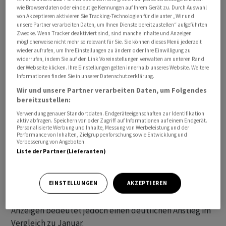
wie Browserdaten oder eindeutige Kennungen auf Ihrem Gerät zu. Durch Auswahl
Vorstandsvorsitzende der Bundesagentur (BA), Andrea
von Akzeptieren aktivieren Sie Tracking-Technologien für die unter „Wir und
Nahles. «Arbeitslosigkeit und Unterbeschäftigung
unsere Partner verarbeiten Daten, um Ihnen Dienste bereitzustellen“ aufgeführten
nehmen im Februar zu und die Nachfrage nach
Zwecke. Wenn Tracker deaktiviert sind, sind manche Inhalte und Anzeigen
möglicherweise nicht mehr so relevant für Sie. Sie können dieses Menü jederzeit
Arbeitskräften gibt nach», sagte sie.
wieder aufrufen, um Ihre Einstellungen zu ändern oder Ihre Einwilligung zu
widerrufen, indem Sie auf den Link Voreinstellungen verwalten am unteren Rand
der Webseite klicken. Ihre Einstellungen gelten innerhalb unseres Website. Weitere
Die Zahl der gemeldeten offenen Stellen ging im
Informationen finden Sie in unserer Datenschutzerklärung.
Februar im Vergleich zum Vorjahr um 72 000 auf 706 000
Wir und unsere Partner verarbeiten Daten, um Folgendes
zurück. Für ihre Februar-Statistik griff die
bereitzustellen:
Bundesagentur auf Datenmaterial zurück, das bis zum
Verwendung genauer Standortdaten. Endgeräteeigenschaften zur Identifikation
aktiv abfragen. Speichern von oder Zugriff auf Informationen auf einem Endgerät.
14. des Monats vorlag.
Personalisierte Werbung und Inhalte, Messung von Werbeleistung und der
Performance von Inhalten, Zielgruppenforschung sowie Entwicklung und
Verbesserung von Angeboten.
Die Gefahr von Kurzarbeit ist im Februar wieder
Liste der Partner (Lieferanten)
gestiegen. Vom 1. bis zum 25. Februar hätten
Unternehmen für 58 000 Menschen Kurzarbeit
EINSTELLUNGEN
AKZEPTIEREN
angezeigt - was nicht automatisch bedeutet, dass diese
dann auch in Anspruch genommen wird. Die Zahl der
Anzeigen bedeutet jedoch einen deutlichen Anstieg im
Vergleich zu Januar.