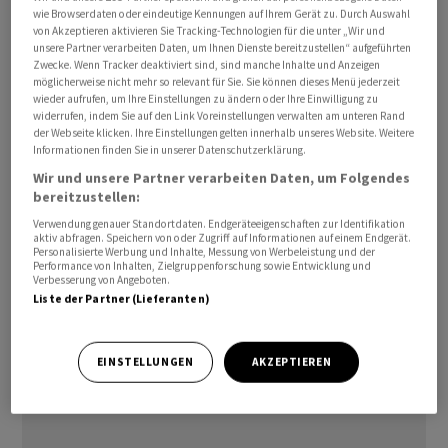
wie Browserdaten oder eindeutige Kennungen auf Ihrem Gerät zu. Durch Auswahl
Die Zahl der kurzen, unbedingten Freiheitsstrafen fiel
von Akzeptieren aktivieren Sie Tracking-Technologien für die unter „Wir und
auf einen historischen Tiefstand von 2937 an der Zahl.
unsere Partner verarbeiten Daten, um Ihnen Dienste bereitzustellen“ aufgeführten
Zwecke. Wenn Tracker deaktiviert sind, sind manche Inhalte und Anzeigen
Die bedingte Geldstrafe war mit 78'693 Fällen die
möglicherweise nicht mehr so relevant für Sie. Sie können dieses Menü jederzeit
häufigste Sanktion.
wieder aufrufen, um Ihre Einstellungen zu ändern oder Ihre Einwilligung zu
widerrufen, indem Sie auf den Link Voreinstellungen verwalten am unteren Rand
der Webseite klicken. Ihre Einstellungen gelten innerhalb unseres Website. Weitere
Die hohe Zahl an Inhaftierten führte zu einer
Informationen finden Sie in unserer Datenschutzerklärung.
schweizweiten Belegungsrate von 97 Prozent in den
Wir und unsere Partner verarbeiten Daten, um Folgendes
Justizvollzugseinrichtungen, wie das BFS weiter
bereitzustellen:
mitteilte. Von den 7119 Inhaftierten befanden sich 63
Verwendung genauer Standortdaten. Endgeräteeigenschaften zur Identifikation
aktiv abfragen. Speichern von oder Zugriff auf Informationen auf einem Endgerät.
Prozent im Straf- oder Massnahmenvollzug.
Personalisierte Werbung und Inhalte, Messung von Werbeleistung und der
Performance von Inhalten, Zielgruppenforschung sowie Entwicklung und
Verbesserung von Angeboten.
Die Zahl der Landesverweisungen blieb im vergangenen
Liste der Partner (Lieferanten)
Jahr mit 2272 Fällen derweil stabil.
EINSTELLUNGEN
AKZEPTIEREN
(AWP)