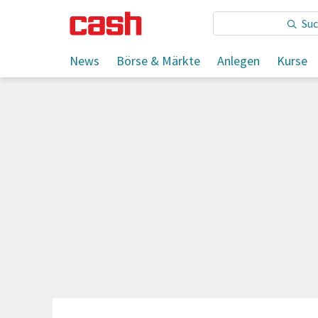
Sie lesen:
Zahl der Insolvenzen in Deutschland bleibt
News
Börse & Märkte
Anlegen
Kurse