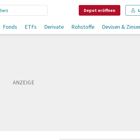
Depot
eröffnen
 hoch
Fonds
ETFs
Derivate
Rohstoffe
Devisen & Zinse
Teilen
Merken
Drucken
Kommentare