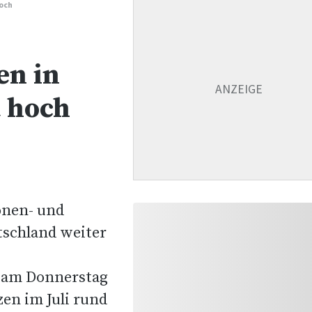
hoch
en in
t hoch
onen- und
utschland weiter
) am Donnerstag
zen im Juli rund