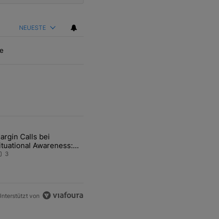
NEUESTE
e
ten Artikel der letzten 7 days.
argin Calls bei
hfrage der Zentralbanken könnte Goldpreis weiter belasten" mit 5 ko
ikel mit dem Titel "Margin Calls bei Situational Awareness: Alles übe
ituational Awareness:
lles über den Retter-
3
eal
nterstützt von