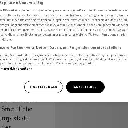
egen Kürzungen an Unis
atsphäre ist uns wichtig
re
293
-Partner speichern und greifen auf personenbezogene Daten wie Browserdaten oder einde
ät zu. Durch Auswahl von Akzeptieren aktivieren Sie Tracking-Technologien für die unter „Wir un
aten, um Ihnen Dienste bereitzustellen“ aufgeführten Zwecke. Wenn Tracker deaktiviert sind, s
nzeigen möglicherweise nicht mehr so relevant für Sie. Sie können dieses Menü jederzeit wieder a
estieren
 zu ändern oder Ihre Einwilligung zu widerrufen, indem Sie auf den Link Voreinstellungen verwal
eite klicken. Ihre Einstellungen gelten innerhalb unseres Website. Weitere Informationen finden 
gen
rklärung.
nsere Partner verarbeiten Daten, um Folgendes bereitzustellen:
s
nauer Standortdaten. Endgeräteeigenschaften zur Identifikation aktiv abfragen. Speichern von 
 auf einem Endgerät. Personalisierte Werbung und Inhalte, Messung von Werbeleistung und der
elgruppenforschung sowie Entwicklung und Verbesserung von Angeboten.
artner (Lieferanten)
EINSTELLUNGEN
AKZEPTIEREN
nde Menschen
öffentliche
Hauptstadt
 des