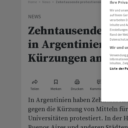
Home
News
Zehntausende protestieren in Argentinien g
Ihre Priv
Wir und unse
NEWS
auf Ihrem Ger
verarbeiten D
Inhalte und A
Zehntausende prot
Einstellungen
Rand der Webs
in Argentinien ge
Datenschutze
Wir und u
Kürzungen an Uni
Verwendung ge
Informationen
Inhalten, Zi
Liste der P
Teilen
Merken
Drucken
Kommentare
In Argentinien haben Zehntause
gegen die Kürzung von Mitteln für 
Universitäten protestiert. In der 
Buenos Aires und anderen Städten