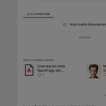
ALLE KOMMENTARE
Alle Kommentare
Noch keine Kommentar
WERBUNG
AKTIVE UNTERHALTUNGEN
Das Folgende ist eine Liste der am meisten kommentier
Unerwartet tiefe
M
Ein Trendartikel mit dem Titel "Unerwartet tiefe Nac
Ein Trendart
Nachfrage der
S
Zentralbanken könnte
A
5
Goldpreis weiter belasten
D
U