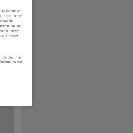
utige Kennungen
d unsere Partner
ind manche
ufrufen, um Ihre
ten am unteren
Sie in unserer
oder Zugriff auf
 Performance von