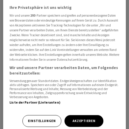
Ihre Privatsphäre ist uns wichtig
Wir und unsere
293
-Partner speichern und greifen auf personenbezogene Daten
EU-Ratspräsident António Costa teilte nach einem
wie Browserdaten oder eindeutige Kennungen auf Ihrem Gerät zu. Durch Auswahl
von Akzeptieren aktivieren Sie Tracking-Technologien für die unter „Wir und
Gespräch mit dem spanischen Regierungschef Pedro
unsere Partner verarbeiten Daten, um Ihnen Dienste bereitzustellen“ aufgeführten
Sánchez mit, die EU werde sicherstellen, dass die
Zwecke. Wenn Tracker deaktiviert sind, sind manche Inhalte und Anzeigen
möglicherweise nicht mehr so relevant für Sie. Sie können dieses Menü jederzeit
Interessen ihrer Mitgliedstaaten vollumfänglich
wieder aufrufen, um Ihre Einstellungen zu ändern oder Ihre Einwilligung zu
geschützt würden. Man bekräftige das
widerrufen, indem Sie auf den Link Voreinstellungen verwalten am unteren Rand
der Webseite klicken. Ihre Einstellungen gelten innerhalb unseres Website. Weitere
unerschütterliche Engagement für die Prinzipien des
Informationen finden Sie in unserer Datenschutzerklärung.
Völkerrechts und die auf Regeln basierende Ordnung
Wir und unsere Partner verarbeiten Daten, um Folgendes
überall auf der Welt.
bereitzustellen:
Verwendung genauer Standortdaten. Endgeräteeigenschaften zur Identifikation
Trump hatte am Dienstag bei einem Pressetermin zum
aktiv abfragen. Speichern von oder Zugriff auf Informationen auf einem Endgerät.
Personalisierte Werbung und Inhalte, Messung von Werbeleistung und der
Besuch von Bundeskanzler Friedrich Merz im Weissen
Performance von Inhalten, Zielgruppenforschung sowie Entwicklung und
Verbesserung von Angeboten.
Haus gesagt: «Wir werden jeglichen Handel mit Spanien
Liste der Partner (Lieferanten)
einstellen. Wir wollen nichts mit Spanien zu tun haben.»
Er begründete den Schritt damit, dass Spanien den USA
untersagt habe, Militärstützpunkte für den Krieg gegen
EINSTELLUNGEN
AKZEPTIEREN
den Iran zu nutzen. Die Regierung in Madrid begründet