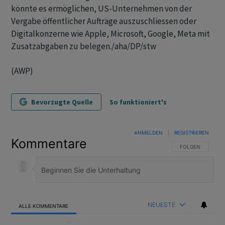
könnte es ermöglichen, US-Unternehmen von der
Vergabe öffentlicher Aufträge auszuschliessen oder
Digitalkonzerne wie Apple, Microsoft, Google, Meta mit
Zusatzabgaben zu belegen./aha/DP/stw
(AWP)
Bevorzugte Quelle
So funktioniert's
ANMELDEN
|
REGISTRIEREN
Kommentare
FOLGE DIESER U
FOLGEN
NEUESTE
ALLE KOMMENTARE
Alle Kommentare