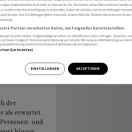
et umgeleitet
nzeigen möglicherweise nicht mehr so relevant für Sie. Sie können dieses Menü jederzeit wieder a
 zu ändern oder Ihre Einwilligung zu widerrufen, indem Sie auf den Link Voreinstellungen verwal
eite klicken. Ihre Einstellungen gelten innerhalb unseres Website. Weitere Informationen finden 
rklärung.
 werden
nsere Partner verarbeiten Daten, um Folgendes bereitzustellen:
nauer Standortdaten. Endgeräteeigenschaften zur Identifikation aktiv abfragen. Speichern von 
 auf einem Endgerät. Personalisierte Werbung und Inhalte, Messung von Werbeleistung und der
t
elgruppenforschung sowie Entwicklung und Verbesserung von Angeboten.
artner (Lieferanten)
EINSTELLUNGEN
AKZEPTIEREN
ch der
 als erwartet
 Personen- und
gust hinaus