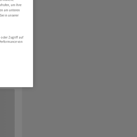
ufrufen, um Ihre
ten am unteren
Sie in unserer
oder Zugriff auf
 Performance von