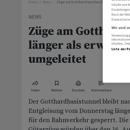
Home
News
Züge am Gotthard werden länger als erwart
Inhalte und A
Einstellungen
Rand der Webs
NEWS
Datenschutze
Züge am Gotthard
Wir und u
Verwendung ge
Informationen
länger als erwarte
Inhalten, Zi
Liste der P
umgeleitet
Teilen
Merken
Drucken
Kommentare
Der Gotthardbasistunnel bleibt na
Entgleisung vom Donnerstag länger
für den Bahnverkehr gesperrt. Die
Güterzüge würden über den 16. Au