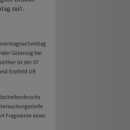
ntag mit.
nnerstagnachmittag
ender Güterzug bei
Seither ist der 57
und Erstfeld UR
adscheibenbruchs
ntersuchungsstelle
ort Fragmente eines