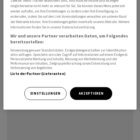
Zwecke. Wenn Tracker deaktiviert sind, sind manche Inhalte und Anzeigen
möglicherweise nicht mehr so relevant für Sie. Sie können dieses Menü jederzeit
wieder aufrufen, um Ihre Einstellungen zu ändern oder Ihre Einwilligung zu
"Wenn ich als kleiner Zulieferer den deutschen
widerrufen, indem Sie auf den Link Voreinstellungen verwalten am unteren Rand
Autoherstellern einen Rat geben dürfte, wäre dies, die
der Webseite klicken. Ihre Einstellungen gelten innerhalb unseres Website. Weitere
Informationen finden Sie in unserer Datenschutzerklärung.
chinesischen Mitbewerber sehr ernst zu nehmen und
Wir und unsere Partner verarbeiten Daten, um Folgendes
entsprechend geeignete Strategien zu entwickeln",
bereitzustellen:
sagte Marquardt weiter, der als stellvertretender
Verwendung genauer Standortdaten. Endgeräteeigenschaften zur Identifikation
Vorsitzender des Verbands Südwestmetall im
aktiv abfragen. Speichern von oder Zugriff auf Informationen auf einem Endgerät.
Personalisierte Werbung und Inhalte, Messung von Werbeleistung und der
vergangenen November den Tarifabschluss der Metall-
Performance von Inhalten, Zielgruppenforschung sowie Entwicklung und
Verbesserung von Angeboten.
und Elektrobranche als Verhandlungsführer festgezurrt
Liste der Partner (Lieferanten)
hatte. Gerade bei hochpreisigen Fahrzeugen erkenne
man bei chinesischen Modellen kaum, dass es kein
europäisches Auto ist./dhu/DP/men
EINSTELLUNGEN
AKZEPTIEREN