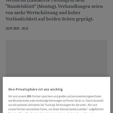
Weilheim (Landkreis Tuttlingen) dem
"Handelsblatt" (Montag). Verhandlungen seien
von mehr Wertschätzung und hoher
Verlässlichkeit auf beiden Seiten geprägt.
10.07.2023 10:11
Ihre Privatsphäre ist uns wichtig
Wir und unsere
293
-Partner speichern und greifen auf personenbezogene Daten
wie Browserdaten oder eindeutige Kennungen auf Ihrem Gerät zu. Durch Auswahl
von Akzeptieren aktivieren Sie Tracking-Technologien für die unter „Wir und
unsere Partner verarbeiten Daten, um Ihnen Dienste bereitzustellen“ aufgeführten