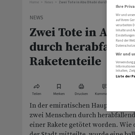
Home
News
Zwei Tote in Abu Dhabi durch herabfallende
Ihre Priv
Wir und unse
NEWS
auf Ihrem Ger
verarbeiten D
Zwei Tote in Abu D
Inhalte und A
Einstellungen
Rand der Webs
durch herabfallen
Datenschutze
Wir und u
Raketenteile
Verwendung ge
Informationen
Inhalten, Zi
Liste der P
Teilen
Merken
Drucken
Kommentare
In der emiratischen Hauptstadt A
zwei Menschen durch herabfallen
einer Rakete getötet worden. Wie
der Stadt mitteilte, wurde eine bal