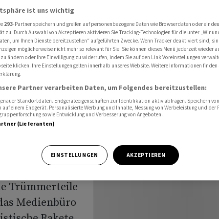
 Raketenteile
atsphäre ist uns wichtig
re
293
-Partner speichern und greifen auf personenbezogene Daten wie Browserdaten oder einde
ät zu. Durch Auswahl von Akzeptieren aktivieren Sie Tracking-Technologien für die unter „Wir un
aten, um Ihnen Dienste bereitzustellen“ aufgeführten Zwecke. Wenn Tracker deaktiviert sind, s
habi
nzeigen möglicherweise nicht mehr so relevant für Sie. Sie können dieses Menü jederzeit wieder a
 zu ändern oder Ihre Einwilligung zu widerrufen, indem Sie auf den Link Voreinstellungen verwal
eite klicken. Ihre Einstellungen gelten innerhalb unseres Website. Weitere Informationen finden 
de
rklärung.
nsere Partner verarbeiten Daten, um Folgendes bereitzustellen:
nauer Standortdaten. Endgeräteeigenschaften zur Identifikation aktiv abfragen. Speichern von 
 auf einem Endgerät. Personalisierte Werbung und Inhalte, Messung von Werbeleistung und der
elgruppenforschung sowie Entwicklung und Verbesserung von Angeboten.
artner (Lieferanten)
EINSTELLUNGEN
AKZEPTIEREN
bu Dhabi sind
de Trümmerteile
 das Medienbüro
listische Rakete