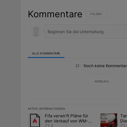
Kommentare
FOLGE DIESER UNTERHAL
FOLGEN
ALLE KOMMENTARE
Alle Kommentare
Noch keine Kommentar
WERBUNG
AKTIVE UNTERHALTUNGEN
Das Folgende ist eine Liste der am meisten kommentier
Fifa verwirft Pläne für
Tan
Ein Trendartikel mit dem Titel "Fifa verwirft Pläne f
Ein Trendartik
den Verkauf von WM-
Die
Anteilen
teu
2