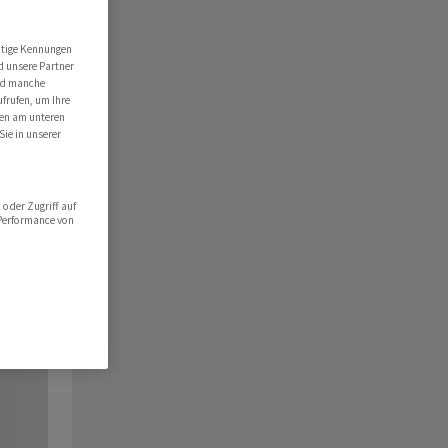
utige Kennungen
d unsere Partner
ind manche
ufrufen, um Ihre
ten am unteren
Sie in unserer
oder Zugriff auf
 Performance von