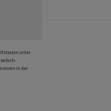
olfstaaten unter
raelisch-
eressen in der