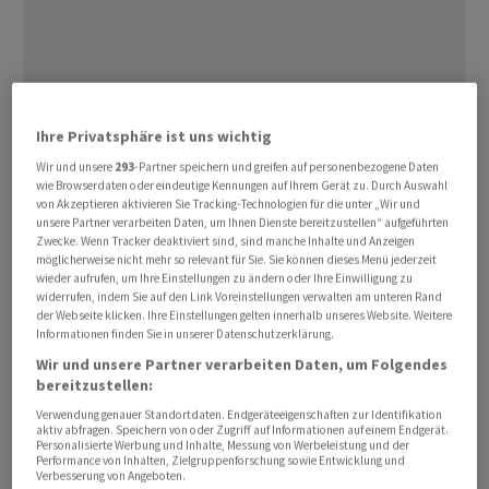
Ihre Privatsphäre ist uns wichtig
Das Unternehmen hat aber zugesichert, dass an beiden
Streiktagen mindestens die Hälfte der geplanten Flüge
Wir und unsere
293
-Partner speichern und greifen auf personenbezogene Daten
wie Browserdaten oder eindeutige Kennungen auf Ihrem Gerät zu. Durch Auswahl
stattfindet. Auf der Langstrecke könnten sogar 60
von Akzeptieren aktivieren Sie Tracking-Technologien für die unter „Wir und
Prozent der Flüge starten.
unsere Partner verarbeiten Daten, um Ihnen Dienste bereitzustellen“ aufgeführten
Zwecke. Wenn Tracker deaktiviert sind, sind manche Inhalte und Anzeigen
möglicherweise nicht mehr so relevant für Sie. Sie können dieses Menü jederzeit
Zuvor hatte bereits streikende Gewerkschaft
wieder aufrufen, um Ihre Einstellungen zu ändern oder Ihre Einwilligung zu
widerrufen, indem Sie auf den Link Voreinstellungen verwalten am unteren Rand
Vereinigung Cockpit eingeräumt, dass der Streik
der Webseite klicken. Ihre Einstellungen gelten innerhalb unseres Website. Weitere
diesmal kleiner ausfällt als bei der ersten Welle vor
Informationen finden Sie in unserer Datenschutzerklärung.
einem Monat. Gewerkschaftschef Andreas Pinheiro
Wir und unsere Partner verarbeiten Daten, um Folgendes
erwartet rund 300 Flugausfälle pro Tag. Das ergebe eine
bereitzustellen:
ausreichende Streikwirkung und sei Teil der
Verwendung genauer Standortdaten. Endgeräteeigenschaften zur Identifikation
aktiv abfragen. Speichern von oder Zugriff auf Informationen auf einem Endgerät.
gewerkschaftlichen Strategie. Bei der ersten
Personalisierte Werbung und Inhalte, Messung von Werbeleistung und der
Performance von Inhalten, Zielgruppenforschung sowie Entwicklung und
Streikwelle am 12. Februar waren rund 800 Flüge und
Verbesserung von Angeboten.