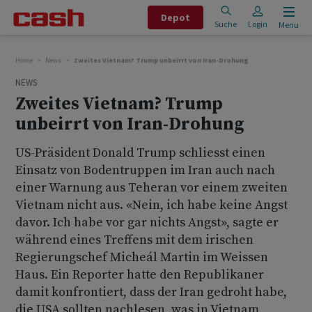
Depot
Suche
Login
Menu
Home
News
Zweites Vietnam? Trump unbeirrt von Iran-Drohung
NEWS
Zweites Vietnam? Trump
unbeirrt von Iran-Drohung
US-Präsident Donald Trump schliesst einen
Einsatz von Bodentruppen im Iran auch nach
einer Warnung aus Teheran vor einem zweiten
Vietnam nicht aus. «Nein, ich habe keine Angst
davor. Ich habe vor gar nichts Angst», sagte er
während eines Treffens mit dem irischen
Regierungschef Micheál Martin im Weissen
Haus. Ein Reporter hatte den Republikaner
damit konfrontiert, dass der Iran gedroht habe,
die USA sollten nachlesen, was in Vietnam