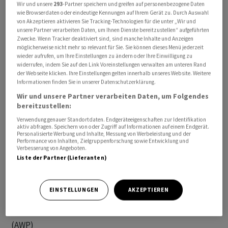
Wir und unsere
293
-Partner speichern und greifen auf personenbezogene Daten
der Offensive gegen den Iran einen solchen Einsatz nicht
wie Browserdaten oder eindeutige Kennungen auf Ihrem Gerät zu. Durch Auswahl
ausgeschlossen. Die Debatte um die sogenannten
von Akzeptieren aktivieren Sie Tracking-Technologien für die unter „Wir und
unsere Partner verarbeiten Daten, um Ihnen Dienste bereitzustellen“ aufgeführten
«Boots on the ground», also ob es zum Einsatz von
Zwecke. Wenn Tracker deaktiviert sind, sind manche Inhalte und Anzeigen
Soldaten auf feindlichem Boden kommt, gilt in den USA
möglicherweise nicht mehr so relevant für Sie. Sie können dieses Menü jederzeit
wieder aufrufen, um Ihre Einstellungen zu ändern oder Ihre Einwilligung zu
als höchst heikel. Seit den langjährigen und
widerrufen, indem Sie auf den Link Voreinstellungen verwalten am unteren Rand
verlustreichen Kriegen im Irak und in Afghanistan
der Webseite klicken. Ihre Einstellungen gelten innerhalb unseres Website. Weitere
Informationen finden Sie in unserer Datenschutzerklärung.
reagiert die amerikanische Öffentlichkeit besonders
Wir und unsere Partner verarbeiten Daten, um Folgendes
sensibel auf die Entsendung von Bodentruppen in den
bereitzustellen:
Nahen Osten.
Verwendung genauer Standortdaten. Endgeräteeigenschaften zur Identifikation
aktiv abfragen. Speichern von oder Zugriff auf Informationen auf einem Endgerät.
Personalisierte Werbung und Inhalte, Messung von Werbeleistung und der
Der US-Bodeneinsatz im Vietnam-Krieg entpuppte sich
Performance von Inhalten, Zielgruppenforschung sowie Entwicklung und
als Trauma für die Vereinigten Staaten. Trotz
Verbesserung von Angeboten.
Liste der Partner (Lieferanten)
technischer Überlegenheit sass das Militär im
südostasiatischen Dschungelterrain fest. Der Krieg
forderte am Ende das Leben Zehntausende US-
EINSTELLUNGEN
AKZEPTIEREN
Soldaten und spaltete die Gesellschaft./ngu/DP/stw
(AWP)