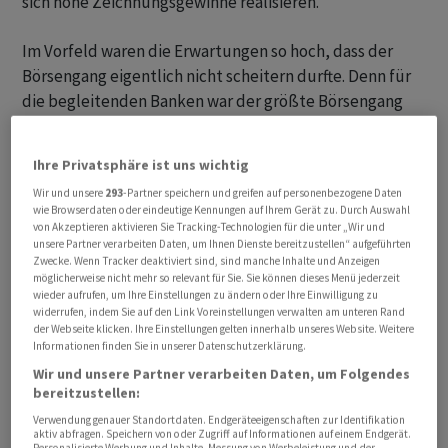
sich hohe Zeichnungsgewinne realisieren.
Im Vorfeld waren die Erwartungen so hoch, dass der
Börsengang eigentlich nicht scheitern durfte. Denn für
die begleitenden Banken war der größte Börsengang
aller Zeiten ein Riesengeschäft, Broker profitieren vom
hohen Handelsinteresse, etablierte Aktien hoffen auf
Ihre Privatsphäre ist uns wichtig
eine Fortsetzung des Bullenmarktes, und bei Anthropic
Wir und unsere
293
-Partner speichern und greifen auf personenbezogene Daten
und OpenAI hat man vor möglichen eigenen
wie Browserdaten oder eindeutige Kennungen auf Ihrem Gerät zu. Durch Auswahl
Börsengängen ebenfalls genau hingesehen.
von Akzeptieren aktivieren Sie Tracking-Technologien für die unter „Wir und
unsere Partner verarbeiten Daten, um Ihnen Dienste bereitzustellen“ aufgeführten
Zwecke. Wenn Tracker deaktiviert sind, sind manche Inhalte und Anzeigen
Mit dem Debüt an der Nasdaq ist nicht einfach ein
möglicherweise nicht mehr so relevant für Sie. Sie können dieses Menü jederzeit
wieder aufrufen, um Ihre Einstellungen zu ändern oder Ihre Einwilligung zu
Raketenbauer handelbar geworden. Anleger kaufen nun
widerrufen, indem Sie auf den Link Voreinstellungen verwalten am unteren Rand
direkt in das wohl ambitionierteste Konglomerat der
der Webseite klicken. Ihre Einstellungen gelten innerhalb unseres Website. Weitere
Informationen finden Sie in unserer Datenschutzerklärung.
Gegenwart hinein. SpaceX verbindet Raumfahrt,
Satelliteninternet, Verteidigung, künstliche
Wir und unsere Partner verarbeiten Daten, um Folgendes
bereitzustellen:
Intelligenz, Rechenzentren und Robotik. Gleichzeitig
Verwendung genauer Standortdaten. Endgeräteeigenschaften zur Identifikation
winkt vielleicht sogar die Verschmelzung mit Tesla.
aktiv abfragen. Speichern von oder Zugriff auf Informationen auf einem Endgerät.
Personalisierte Werbung und Inhalte, Messung von Werbeleistung und der