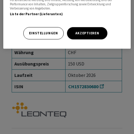
Performance von Inhalten, Zielgruppenforschung sowie Entwicklung und
Verbesserung von Angeboten.
Produktidee:
Warrants
Liste der Partner (Lieferanten)
Richtung
Call
EINSTELLUNGEN
AKZEPTIEREN
Basiswert
SpaceX
Währung
CHF
Ausübungspreis
150 USD
Laufzeit
Oktober 2026
ISIN
CH1572830680