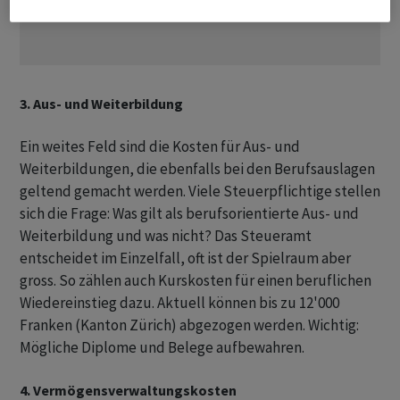
3. Aus- und Weiterbildung
Ein weites Feld sind die Kosten für Aus- und
Weiterbildungen, die ebenfalls bei den Berufsauslagen
geltend gemacht werden. Viele Steuerpflichtige stellen
sich die Frage: Was gilt als berufsorientierte Aus- und
Weiterbildung und was nicht? Das Steueramt
entscheidet im Einzelfall, oft ist der Spielraum aber
gross. So zählen auch Kurskosten für einen beruflichen
Wiedereinstieg dazu. Aktuell können bis zu 12'000
Franken (Kanton Zürich) abgezogen werden. Wichtig:
Mögliche Diplome und Belege aufbewahren.
4. Vermögensverwaltungskosten