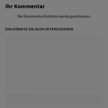
Ihr Kommentar
Börse Schweiz
Folgen
Die Kommentarfunktion wurde geschlossen.
Märkte
Folgen
DAS KÖNNTE SIE AUCH INTERESSIEREN
Ökonomie & Politik
Folgen
Devisen / Zinsen
Folgen
Politik
Folgen
Dossier
Folgen
Steuern
Folgen