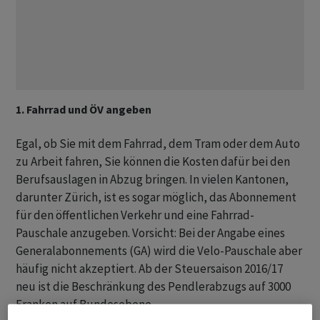
1. Fahrrad und ÖV angeben
Egal, ob Sie mit dem Fahrrad, dem Tram oder dem Auto
zu Arbeit fahren, Sie können die Kosten dafür bei den
Berufsauslagen in Abzug bringen. In vielen Kantonen,
darunter Zürich, ist es sogar möglich, das Abonnement
für den öffentlichen Verkehr und eine Fahrrad-
Pauschale anzugeben. Vorsicht: Bei der Angabe eines
Generalabonnements (GA) wird die Velo-Pauschale aber
häufig nicht akzeptiert. Ab der Steuersaison 2016/17
neu ist die Beschränkung des Pendlerabzugs auf 3000
Franken auf Bundesebene.