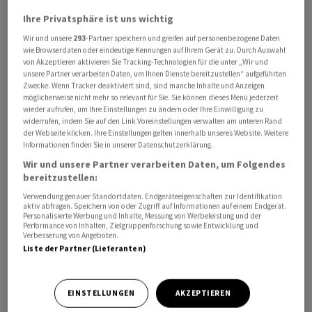
2. Privater Arbeitsraum
Ihre Privatsphäre ist uns wichtig
Wir und unsere
293
-Partner speichern und greifen auf personenbezogene Daten
Pauschal können bis zu 4000 Franken "für die Ausübung
wie Browserdaten oder eindeutige Kennungen auf Ihrem Gerät zu. Durch Auswahl
von Akzeptieren aktivieren Sie Tracking-Technologien für die unter „Wir und
des Berufes erforderliche Kosten" bei den
unsere Partner verarbeiten Daten, um Ihnen Dienste bereitzustellen“ aufgeführten
Berufsauslagen angegeben werden. Alternativ sind
Zwecke. Wenn Tracker deaktiviert sind, sind manche Inhalte und Anzeigen
möglicherweise nicht mehr so relevant für Sie. Sie können dieses Menü jederzeit
effektive Kosten möglich, zum Beispiel für ein
wieder aufrufen, um Ihre Einstellungen zu ändern oder Ihre Einwilligung zu
Arbeitszimmer zu Hause. Dazu sind allerdings ein
widerrufen, indem Sie auf den Link Voreinstellungen verwalten am unteren Rand
der Webseite klicken. Ihre Einstellungen gelten innerhalb unseres Website. Weitere
Bedarfsnachweis und eine Bestätigung des
Informationen finden Sie in unserer Datenschutzerklärung.
Arbeitgebers notwendig.
Wir und unsere Partner verarbeiten Daten, um Folgendes
bereitzustellen:
Verwendung genauer Standortdaten. Endgeräteeigenschaften zur Identifikation
aktiv abfragen. Speichern von oder Zugriff auf Informationen auf einem Endgerät.
Personalisierte Werbung und Inhalte, Messung von Werbeleistung und der
Performance von Inhalten, Zielgruppenforschung sowie Entwicklung und
Verbesserung von Angeboten.
Liste der Partner (Lieferanten)
EINSTELLUNGEN
AKZEPTIEREN