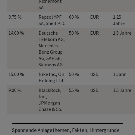
Richemont
SA
8.75 %
Repsol YPF
60 %
EUR
1.25
SA, Shell PLC
Jahre
14.00 %
Deutsche
50 %
EUR
1.5 Jahre
Telekom AG,
Mercedes-
Benz Group
AG, SAP SE,
Siemens AG
15.00 %
Nike Inc., On
50 %
USD
1 Jahr
Holding Ltd
9.00 %
BlackRock,
55 %
USD
1.5 Jahre
Inc.,
JPMorgan
Chase & Co.
Spannende Anlagethemen, Fakten, Hintergründe