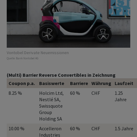
Vontobel Derivate Neuemissionen
Quelle:
Bank Vontobel AG
(Multi) Barrier Reverse Convertibles in Zeichnung
Coupon p.a.
Basiswerte
Barriere
Währung
Laufzeit
8.25 %
Holcim Ltd,
60 %
CHF
1.25
Nestlé SA,
Jahre
Swissquote
Group
Holding SA
10.00 %
Accelleron
60 %
CHF
1.5 Jahre
Industries