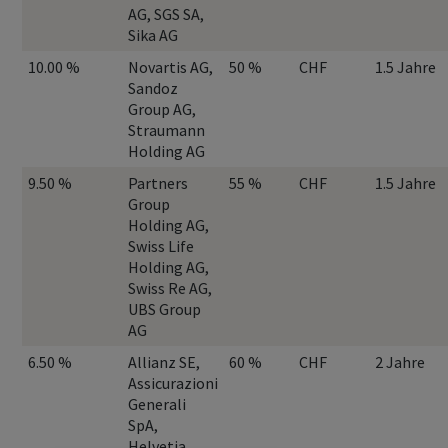
AG, SGS SA,
Sika AG
10.00 %
Novartis AG,
50 %
CHF
1.5 Jahre
Sandoz
Group AG,
Straumann
Holding AG
9.50 %
Partners
55 %
CHF
1.5 Jahre
Group
Holding AG,
Swiss Life
Holding AG,
Swiss Re AG,
UBS Group
AG
6.50 %
Allianz SE,
60 %
CHF
2 Jahre
Assicurazioni
Generali
SpA,
Helvetia