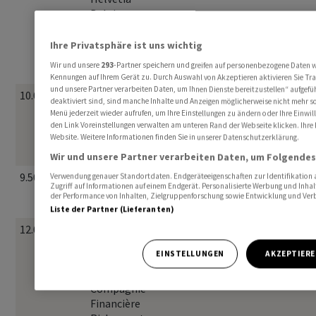
Baloise
Holding AG,
Zurich
Ihre Privatsphäre ist uns wichtig
Insurance
Wir und unsere
293
-Partner speichern und greifen auf personenbezogene Daten 
Group Ltd
Kennungen auf Ihrem Gerät zu. Durch Auswahl von Akzeptieren aktivieren Sie Trac
und unsere Partner verarbeiten Daten, um Ihnen Dienste bereitzustellen“ aufgef
10.00 %
ABB Ltd,
55 %
CHF
2 Jahre
deaktiviert sind, sind manche Inhalte und Anzeigen möglicherweise nicht mehr so 
Geberit AG,
Menü jederzeit wieder aufrufen, um Ihre Einstellungen zu ändern oder Ihre Einwil
Holcim Ltd,
den Link Voreinstellungen verwalten am unteren Rand der Webseite klicken. Ihre 
Website. Weitere Informationen finden Sie in unserer Datenschutzerklärung.
Interroll
Holding AG
Wir und unsere Partner verarbeiten Daten, um Folgendes 
9.50 %
Glencore
55 %
CHF
1.5 Jahre
Verwendung genauer Standortdaten. Endgeräteeigenschaften zur Identifikation a
Zugriff auf Informationen auf einem Endgerät. Personalisierte Werbung und Inha
PLC, Sika AG,
der Performance von Inhalten, Zielgruppenforschung sowie Entwicklung und Ver
St-Gobain
Liste der Partner (Lieferanten)
12.00 %
Adecco
50 %
CHF
1.5 Jahre
Group AG,
EINSTELLUNGEN
AKZEPTIER
Lonza Group
AG,
Compagnie
Financière