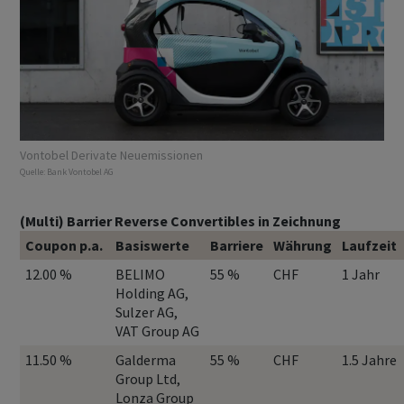
Vontobel Derivate Neuemissionen
Quelle:
Bank Vontobel AG
(Multi) Barrier Reverse Convertibles in Zeichnung
Coupon p.a.
Basiswerte
Barriere
Währung
Laufzeit
12.00 %
BELIMO
55 %
CHF
1 Jahr
Holding AG,
Sulzer AG,
VAT Group AG
11.50 %
Galderma
55 %
CHF
1.5 Jahre
Group Ltd,
Lonza Group