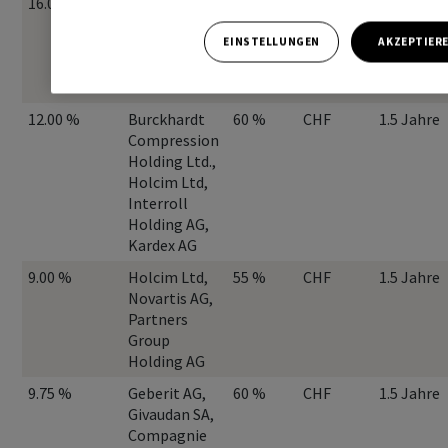
16.00 %
Space
50 %
CHF
1 Jahr
Exploration
EINSTELLUNGEN
AKZEPTIER
Technologies
Corporation,
Tesla Inc.
12.00 %
Burckhardt
60 %
CHF
1.5 Jahre
Compression
Holding Ltd.,
Holcim Ltd,
Interroll
Holding AG,
Kardex AG
9.00 %
Holcim Ltd,
55 %
CHF
1.5 Jahre
Novartis AG,
Partners
Group
Holding AG
9.75 %
Geberit AG,
60 %
CHF
1.5 Jahre
Givaudan SA,
Compagnie