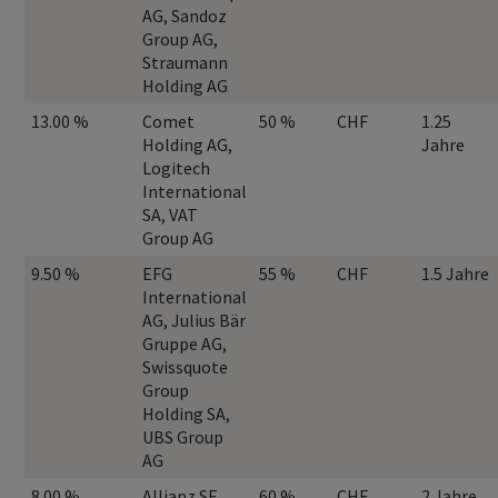
AG, Sandoz
Group AG,
Straumann
Holding AG
13.00 %
Comet
50 %
CHF
1.25
Holding AG,
Jahre
Logitech
International
SA, VAT
Group AG
9.50 %
EFG
55 %
CHF
1.5 Jahre
International
AG, Julius Bär
Gruppe AG,
Swissquote
Group
Holding SA,
UBS Group
AG
8.00 %
Allianz SE,
60 %
CHF
2 Jahre