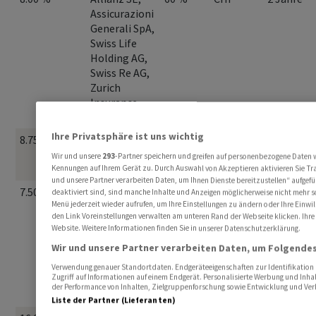
Assicurazioni
Generali SpA,
Swiss Life
Holding AG,
Swiss Re AG,
Zurich
Insurance
Group Ltd
Ihre Privatsphäre ist uns wichtig
8.75 %
UBS Group
55 %
CHF
1.5 Jahre
AG, UniCredit
Wir und unsere
293
-Partner speichern und greifen auf personenbezogene Daten 
SpA
Kennungen auf Ihrem Gerät zu. Durch Auswahl von Akzeptieren aktivieren Sie Tra
und unsere Partner verarbeiten Daten, um Ihnen Dienste bereitzustellen“ aufge
7.50 %
Nestlé SA,
55 %
CHF
2 Jahre
deaktiviert sind, sind manche Inhalte und Anzeigen möglicherweise nicht mehr so 
Menü jederzeit wieder aufrufen, um Ihre Einstellungen zu ändern oder Ihre Einwil
Compagnie
den Link Voreinstellungen verwalten am unteren Rand der Webseite klicken. Ihre 
Financière
Website. Weitere Informationen finden Sie in unserer Datenschutzerklärung.
Richemont
Wir und unsere Partner verarbeiten Daten, um Folgendes
SA, Sandoz
Group AG,
Verwendung genauer Standortdaten. Endgeräteeigenschaften zur Identifikation 
Zugriff auf Informationen auf einem Endgerät. Personalisierte Werbung und Inha
Swiss Life
der Performance von Inhalten, Zielgruppenforschung sowie Entwicklung und Ve
Holding AG
Liste der Partner (Lieferanten)