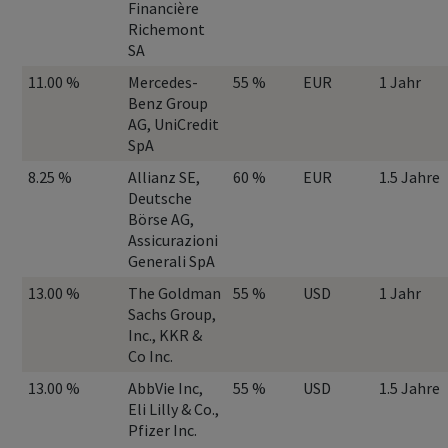
Financière
Richemont
SA
11.00 %
Mercedes-
55 %
EUR
1 Jahr
Benz Group
AG, UniCredit
SpA
8.25 %
Allianz SE,
60 %
EUR
1.5 Jahre
Deutsche
Börse AG,
Assicurazioni
Generali SpA
13.00 %
The Goldman
55 %
USD
1 Jahr
Sachs Group,
Inc., KKR &
Co Inc.
13.00 %
AbbVie Inc,
55 %
USD
1.5 Jahre
Eli Lilly & Co.,
Pfizer Inc.