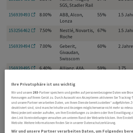
SGS, Stadler Rail
156939493
8.00%
ABB, Alcon,
55%
1.5 Jah
Lonza
153256462
7.50%
Nestlé, Novartis,
67%
1.5 Jah
Roche
156939494
7.00%
Geberit,
60%
2 Jahre
Givaudan,
Swisscom
156939495
6.40%
Allianz, AXA,
59%
1.75
Swiss Life
Jahre
156939496
6.20%
Novartis,
50%
2 Jahre
Ihre Privatsphäre ist uns wichtig
Swiss Life, UBS
Wir und unsere
293
-Partner speichern und greifen auf personenbezogene Daten wie Bro
Kennungen auf Ihrem Gerät zu. Durch Auswahl von Akzeptieren aktivieren Sie Tracking-T
und unsere Partner verarbeiten Daten, um Ihnen Dienste bereitzustellen“ aufgeführten 
deaktiviert sind, sind manche Inhalte und Anzeigen möglicherweise nicht mehr so relevan
Menü jederzeit wieder aufrufen, um Ihre Einstellungen zu ändern oder Ihre Einwilligung 
den Link Voreinstellungen verwalten am unteren Rand der Webseite klicken. Ihre Einstel
Website. Weitere Informationen finden Sie in unserer Datenschutzerklärung.
Wir und unsere Partner verarbeiten Daten, um Folgendes bere
Alle Neuemissionen sowie Opportunitäten im