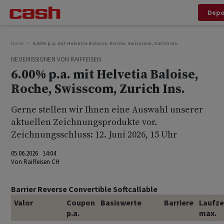
Dep
Home
6.00% p.a. mit Helvetia Baloise, Roche, Swisscom, Zurich Ins.
NEUEMISSIONEN VON RAIFFEISEN
6.00% p.a. mit Helvetia Baloise,
Roche, Swisscom, Zurich Ins.
Gerne stellen wir Ihnen eine Auswahl unserer
aktuellen Zeichnungsprodukte vor.
Zeichnungsschluss: 12. Juni 2026, 15 Uhr
05.06.2026 14:04
Von
Raiffeisen CH
Barrier Reverse Convertible Softcallable
Valor
Coupon
Basiswerte
Barriere
Laufze
p.a.
max.