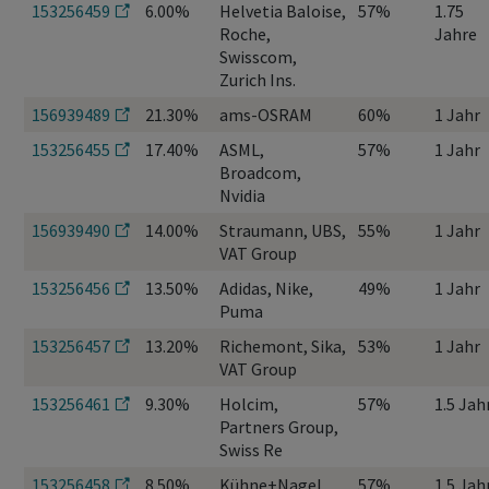
153256459
6.00%
Helvetia Baloise,
57%
1.75
Roche,
Jahre
Swisscom,
Zurich Ins.
156939489
21.30%
ams-OSRAM
60%
1 Jahr
153256455
17.40%
ASML,
57%
1 Jahr
Broadcom,
Nvidia
156939490
14.00%
Straumann, UBS,
55%
1 Jahr
VAT Group
153256456
13.50%
Adidas, Nike,
49%
1 Jahr
Puma
153256457
13.20%
Richemont, Sika,
53%
1 Jahr
VAT Group
153256461
9.30%
Holcim,
57%
1.5 Jah
Partners Group,
Swiss Re
153256458
8.50%
Kühne+Nagel,
57%
1.5 Jah