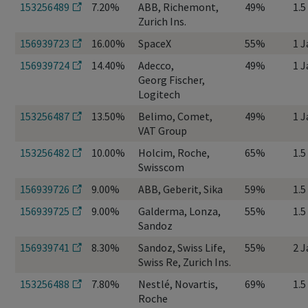
153256489
7.20%
ABB, Richemont,
49%
1.5
Zurich Ins.
156939723
16.00%
SpaceX
55%
1 J
156939724
14.40%
Adecco,
49%
1 J
Georg Fischer,
Logitech
153256487
13.50%
Belimo, Comet,
49%
1 J
VAT Group
153256482
10.00%
Holcim, Roche,
65%
1.5
Swisscom
156939726
9.00%
ABB, Geberit, Sika
59%
1.5
156939725
9.00%
Galderma, Lonza,
55%
1.5
Sandoz
156939741
8.30%
Sandoz, Swiss Life,
55%
2 J
Swiss Re, Zurich Ins.
153256488
7.80%
Nestlé, Novartis,
69%
1.5
Roche