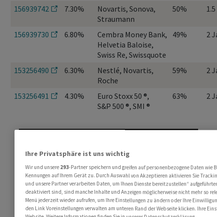
156939742
7.30%
Novartis, Sonova,
50%
1.5
Straumann
156939730
6.80%
Cembra Money Bank,
49%
2 J
Helvetia Baloise,
Swiss Re, Swissquote
153256490
6.30%
Nestlé, Novartis,
59%
2 J
Roche
153256491
4.30%
Euro Stoxx 50 ®,
63%
2 J
S&P 500 ®, SMI ®
Ihre Privatsphäre ist uns wichtig
Wir und unsere
293
-Partner speichern und greifen auf personenbezogene Daten wie 
Alle Neuemissionen sowie Opportunitäten im
Kennungen auf Ihrem Gerät zu. Durch Auswahl von Akzeptieren aktivieren Sie Trackin
und unsere Partner verarbeiten Daten, um Ihnen Dienste bereitzustellen“ aufgeführt
Sekundärmarkt finden Sie auf
deaktiviert sind, sind manche Inhalte und Anzeigen möglicherweise nicht mehr so rele
structuredproducts.raiffeisen.ch
Menü jederzeit wieder aufrufen, um Ihre Einstellungen zu ändern oder Ihre Einwilligu
den Link Voreinstellungen verwalten am unteren Rand der Webseite klicken. Ihre Eins
Website. Weitere Informationen finden Sie in unserer Datenschutzerklärung.