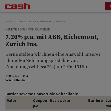
Home
7.20% p.a. mit ABB, Richemont, Zurich Ins.
NEUEMISSIONEN VON RAIFFEISEN
7.20% p.a. mit ABB, Richemont,
Zurich Ins.
Gerne stellen wir Ihnen eine Auswahl unserer
aktuellen Zeichnungsprodukte vor.
Zeichnungsschluss: 26. Juni 2026, 15 Uhr
19.06.2026 14:04
Von
Raiffeisen CH
Barrier Reverse Convertible Softcallable
Valor
Coupon
Basiswerte
Barriere
La
p.a.
ma