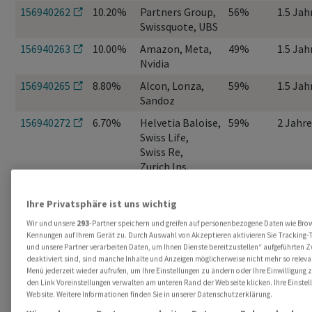
156940262
10.20%
Partners Group,
56%
1.5 Jah
Swissquote, UBS
156940263
10.00%
Amazon, Meta,
49%
1.5 Jah
Nvidia
156940265
8.80%
Alcon, Lonza,
59%
1.5 Jah
Sandoz
156940272
6.70%
Helvetia Baloise,
59%
2 Jahre
Swiss Life,
Swiss Re,
Zurich Ins.
156940274
6.40%
Nestlé, Novartis,
59%
2 Jahre
Roche
Ihre Privatsphäre ist uns wichtig
Wir und unsere
293
-Partner speichern und greifen auf personenbezogene Daten wie Bro
156940275
4.00%
Euro Stoxx 50 ®,
61%
2 Jahre
Kennungen auf Ihrem Gerät zu. Durch Auswahl von Akzeptieren aktivieren Sie Tracking-T
S&P 500 ®, SMI ®
und unsere Partner verarbeiten Daten, um Ihnen Dienste bereitzustellen“ aufgeführten 
deaktiviert sind, sind manche Inhalte und Anzeigen möglicherweise nicht mehr so relevan
Menü jederzeit wieder aufrufen, um Ihre Einstellungen zu ändern oder Ihre Einwilligung 
den Link Voreinstellungen verwalten am unteren Rand der Webseite klicken. Ihre Einstel
Website. Weitere Informationen finden Sie in unserer Datenschutzerklärung.