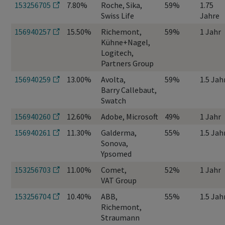
153256705
7.80%
Roche, Sika,
59%
1.75
Swiss Life
Jahre
156940257
15.50%
Richemont,
59%
1 Jahr
Kühne+Nagel,
Logitech,
Partners Group
156940259
13.00%
Avolta,
59%
1.5 Jah
Barry Callebaut,
Swatch
156940260
12.60%
Adobe, Microsoft
49%
1 Jahr
156940261
11.30%
Galderma,
55%
1.5 Jah
Sonova,
Ypsomed
153256703
11.00%
Comet,
52%
1 Jahr
VAT Group
153256704
10.40%
ABB,
55%
1.5 Jah
Richemont,
Straumann