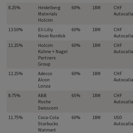
8.25%
Heidelberg
60%
18M
CHF
Materials
Autocall
Holcim
13.50%
Eli Lilly
60%
18M
CHF
Novo Nordisk
Autocall
11.25%
Holcim
60%
18M
CHF
Kühne + Nagel
Autocall
Partners
Group
12.25%
Adecco
60%
18M
CHF
Alcon
Autocall
Lonza
8.75%
ABB
65%
18M
CHF
Roche
Autocall
Swisscom
11.75%
Coca-Cola
60%
18M
USD
Starbucks
Autocall
Walmart