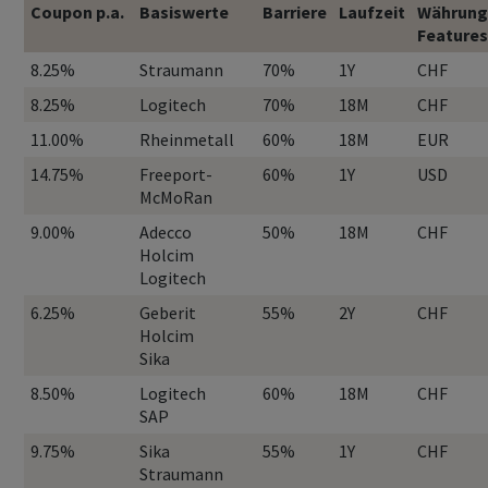
Coupon p.a.
Basiswerte
Barriere
Laufzeit
Währung
Features
8.25%
Straumann
70%
1Y
CHF
8.25%
Logitech
70%
18M
CHF
11.00%
Rheinmetall
60%
18M
EUR
14.75%
Freeport-
60%
1Y
USD
McMoRan
9.00%
Adecco
50%
18M
CHF
Holcim
Logitech
6.25%
Geberit
55%
2Y
CHF
Holcim
Sika
8.50%
Logitech
60%
18M
CHF
SAP
9.75%
Sika
55%
1Y
CHF
Straumann