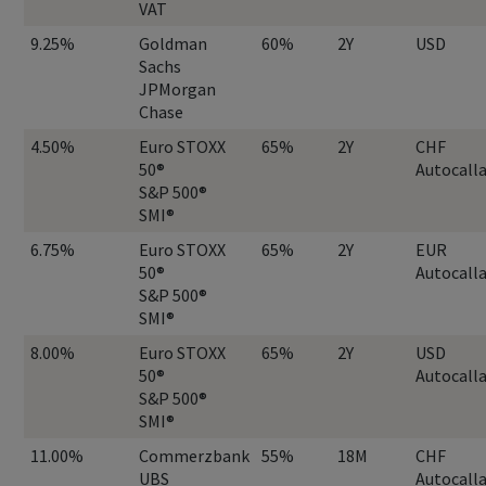
VAT
9.25%
Goldman
60%
2Y
USD
Sachs
JPMorgan
Chase
4.50%
Euro STOXX
65%
2Y
CHF
50®
Autocall
S&P 500®
SMI®
6.75%
Euro STOXX
65%
2Y
EUR
50®
Autocall
S&P 500®
SMI®
8.00%
Euro STOXX
65%
2Y
USD
50®
Autocall
S&P 500®
SMI®
11.00%
Commerzbank
55%
18M
CHF
UBS
Autocall