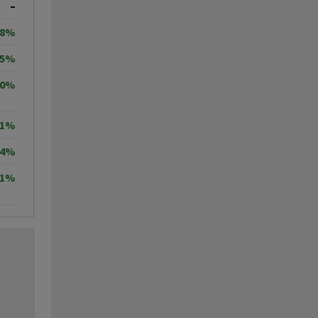
–
18%
95%
50%
11%
64%
71%