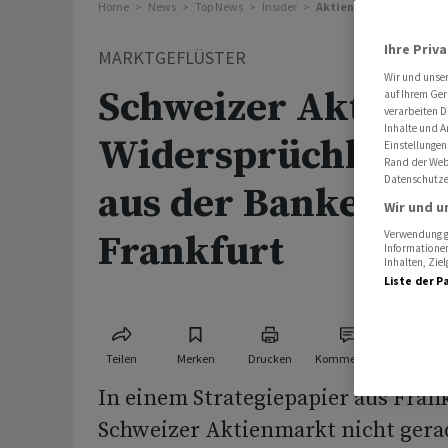
Home
News
Top News
Insider
Aktien Schweiz: Widers
Ihre Priv
MARKTGEFLÜSTER
Wir und unse
Schweizer Aktien:
auf Ihrem Ger
verarbeiten D
Inhalte und A
Widersprüchliche 
Einstellungen
Rand der Webs
Datenschutze
aus der Bankenme
Wir und u
Frankfurt
Verwendung ge
Informationen
Inhalten, Zi
Liste der P
Teilen
Merken
Drucken
Kommentare
In einem Strategiepapier aus Fra
Schweizer Aktienmarkt nicht gera