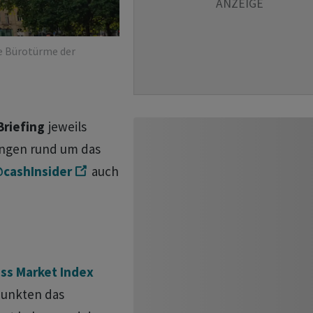
ie Bürotürme der
Briefing
jeweils
ungen rund um das
cashInsider
auch
ss Market Index
 Punkten das