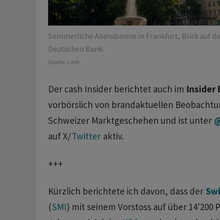
Sommerliche Abendsonne in Frankfurt, Blick auf d
Deutschen Bank.
Quelle:
cash
Der cash Insider berichtet auch im
Insider 
vorbörslich von brandaktuellen Beobacht
Schweizer Marktgeschehen und ist unter
@
auf X/
Twitter
aktiv.
+++
Kürzlich berichtete ich davon, dass der
Swi
(
SMI
) mit seinem Vorstoss auf über 14'200