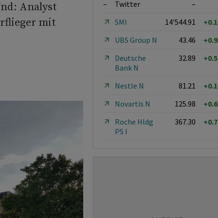
–
Twitter
–
Und: Analyst
flieger mit
SMI
14'544.91
+0.
UBS Group N
43.46
+0.
Deutsche
32.89
+0.
Bank N
Nestle N
81.21
+0.
Novartis N
125.98
+0.
Roche Hldg
367.30
+0.
PS I