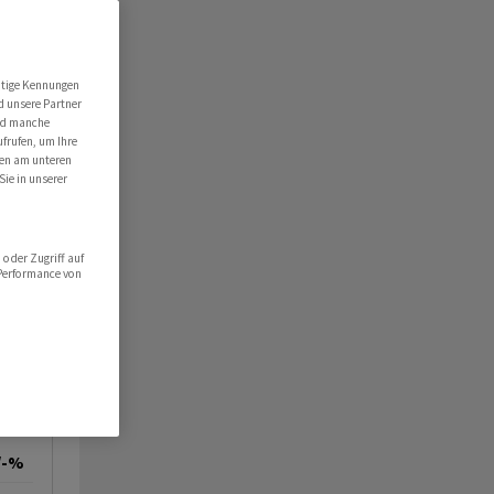
utige Kennungen
d unsere Partner
ind manche
ufrufen, um Ihre
ten am unteren
Sie in unserer
oder Zugriff auf
 Performance von
/-%