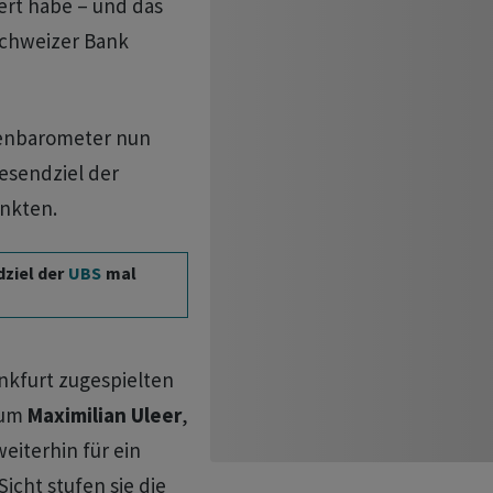
ert habe – und das
Schweizer Bank
rsenbarometer nun
esendziel der
unkten.
dziel der
UBS
mal
nkfurt zugespielten
 um
Maximilian Uleer
,
eiterhin für ein
icht stufen sie die