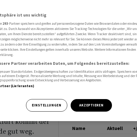
prüchliche Signale aus der Bankenmetropole Frankfurt
TWITTER
atsphäre ist uns wichtig
re
293
-Partner speichern und greifen auf personenbezogene Daten wie Browserdaten oder einde
ät zu. Durch Auswahl von Akzeptieren aktivieren Sie Tracking-Technologien für die unter „Wir un
aten, um Ihnen Dienste bereitzustellen“ aufgeführten Zwecke. Wenn Tracker deaktiviert sind, s
nzeigen möglicherweise nicht mehr so relevant für Sie. Sie können dieses Menü jederzeit wieder a
Signale
 zu ändern oder Ihre Einwilligung zu widerrufen, indem Sie auf den Link Voreinstellungen verwal
eite klicken. Ihre Einstellungen gelten innerhalb unseres Website. Weitere Informationen finden 
rklärung.
tropole
nsere Partner verarbeiten Daten, um Folgendes bereitzustellen:
nauer Standortdaten. Endgeräteeigenschaften zur Identifikation aktiv abfragen. Speichern von 
 auf einem Endgerät. Personalisierte Werbung und Inhalte, Messung von Werbeleistung und der
elgruppenforschung sowie Entwicklung und Verbesserung von Angeboten.
artner (Lieferanten)
EINSTELLUNGEN
AKZEPTIEREN
nkfurt kommt der
Name
Aktuell
+
de gut weg.