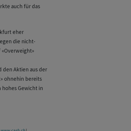
rkte auch für das
kfurt eher
tegen die nicht-
f «Overweight»
d den Aktien aus der
» ohnehin bereits
h hohes Gewicht in
www.cash.ch
)