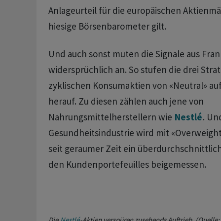
Anlageurteil für die europäischen Aktienmä
hiesige Börsenbarometer gilt.
Und auch sonst muten die Signale aus Fran
widersprüchlich an. So stufen die drei Stra
zyklischen Konsumaktien von «Neutral» au
herauf. Zu diesen zählen auch jene von
Nahrungsmittelherstellern wie
Nestlé
. Un
Gesundheitsindustrie wird mit «Overweight
seit geraumer Zeit ein überdurchschnittlic
den Kundenportefeuilles beigemessen.
Die
Nestlé
-Aktien verspüren zusehends Auftrieb. (Quelle: