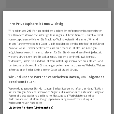
Die Digitalwährung kostete auf der Handelsplattform
Bitstamp 73'328 US-Dollar. Am Vortag hatte der
Bitcoin
Ihre Privatsphäre ist uns wichtig
noch rund 76'000
Dollar
gekostet. Zeitweise sank der
Wir und unsere
293
-Partner speichern und greifen auf personenbezogene Daten
Bitcoin
bis auf 72'622 Dollar und damit auf den
wie Browserdaten oder eindeutige Kennungen auf Ihrem Gerät zu. Durch Auswahl
von Akzeptieren aktivieren Sie Tracking-Technologien für die unter „Wir und
niedrigsten Stand seit dem 13. April.
unsere Partner verarbeiten Daten, um Ihnen Dienste bereitzustellen“ aufgeführten
Zwecke. Wenn Tracker deaktiviert sind, sind manche Inhalte und Anzeigen
Hoffnungen auf ein baldiges Ende des Iran-Kriegs
möglicherweise nicht mehr so relevant für Sie. Sie können dieses Menü jederzeit
wieder aufrufen, um Ihre Einstellungen zu ändern oder Ihre Einwilligung zu
bestätigten sich zuletzt nicht. Die Lage verschärfte sich
widerrufen, indem Sie auf den Link Voreinstellungen verwalten am unteren Rand
sogar wieder. Das US-Militär hat nahe der Strasse von
der Webseite klicken. Ihre Einstellungen gelten innerhalb unseres Website. Weitere
Informationen finden Sie in unserer Datenschutzerklärung.
Hormus eine iranische Stellung angegriffen, von der aus
Wir und unsere Partner verarbeiten Daten, um Folgendes
Drohnen gesteuert wurden.
bereitzustellen:
Verwendung genauer Standortdaten. Endgeräteeigenschaften zur Identifikation
«Die erneuten militärischen Spannungen im
aktiv abfragen. Speichern von oder Zugriff auf Informationen auf einem Endgerät.
Personalisierte Werbung und Inhalte, Messung von Werbeleistung und der
Nahostkonflikt schüren neue Unsicherheit»,
Performance von Inhalten, Zielgruppenforschung sowie Entwicklung und
Verbesserung von Angeboten.
kommentierte Timo Emden, Analyst bei Emden
Liste der Partner (Lieferanten)
Research. «Anleger stecken im Klammergriff