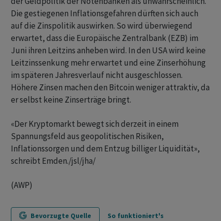
der Geldpolitik der Notenbanken als unwahrscheinlich.
Die gestiegenen Inflationsgefahren dürften sich auch
auf die Zinspolitik auswirken. So wird überwiegend
erwartet, dass die Europäische Zentralbank (EZB) im
Juni ihren Leitzins anheben wird. In den USA wird keine
Leitzinssenkung mehr erwartet und eine Zinserhöhung
im späteren Jahresverlauf nicht ausgeschlossen.
Höhere Zinsen machen den Bitcoin weniger attraktiv, da
er selbst keine Zinserträge bringt.
«Der Kryptomarkt bewegt sich derzeit in einem
Spannungsfeld aus geopolitischen Risiken,
Inflationssorgen und dem Entzug billiger Liquidität»,
schreibt Emden./jsl/jha/
(AWP)
Bevorzugte Quelle
So funktioniert's