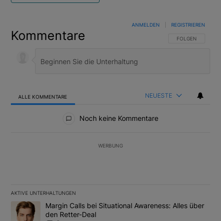
ANMELDEN
|
REGISTRIEREN
Kommentare
FOLGE DIESER U
FOLGEN
NEUESTE
ALLE KOMMENTARE
Alle Kommentare
Noch keine Kommentare
WERBUNG
AKTIVE UNTERHALTUNGEN
Das Folgende ist eine Liste der am meisten kommentierten Artikel
Ein Trendartikel mit dem Titel "Margin Calls bei Situational Awar
Margin Calls bei Situational Awareness: Alles über
den Retter-Deal