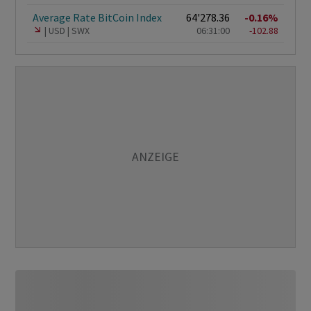
Average Rate BitCoin Index
64'278.36
-0.16%
USD
SWX
06:31:00
-102.88