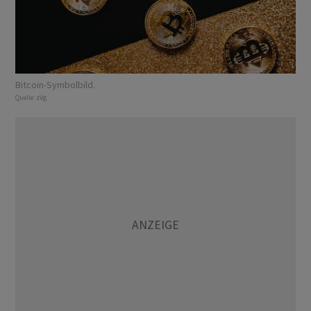
Bitcoin-Symbolbild.
Quelle:
zVg