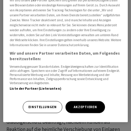
Wir und unsere
293
-Partner speichern und greifen auf personenbezogene Daten
wie Browserdaten oder eindeutige Kennungen auf Ihrem Gerät zu. Durch Auswahl
von Akzeptieren aktivieren Sie Tracking-Technologien für die unter „Wir und
unsere Partner verarbeiten Daten, um Ihnen Dienste bereitzustellen“ aufgeführten
Zwecke. Wenn Tracker deaktiviert sind, sind manche Inhalte und Anzeigen
möglicherweise nicht mehr so relevant für Sie. Sie können dieses Menü jederzeit
Zu den Hauptrisiken für die Finanzinstitute zählten
wieder aufrufen, um Ihre Einstellungen zu ändern oder Ihre Einwilligung zu
rechtliche Unsicherheiten sowie falsche oder
widerrufen, indem Sie auf den Link Voreinstellungen verwalten am unteren Rand
der Webseite klicken. Ihre Einstellungen gelten innerhalb unseres Website. Weitere
irreführende Mitteilungen von Unternehmen aus der
Informationen finden Sie in unserer Datenschutzerklärung.
Digitalgeld-Branche, teilten die US-Notenbank Federal
Wir und unsere Partner verarbeiten Daten, um Folgendes
Reserve, der Einlagensicherungsfonds FDIC und die
bereitzustellen:
Bankenaufsicht OCC am Dienstag gemeinsam mit. Die
Verwendung genauer Standortdaten. Endgeräteeigenschaften zur Identifikation
Aufseher hätten Sicherheitsbedenken bei Banken mit
aktiv abfragen. Speichern von oder Zugriff auf Informationen auf einem Endgerät.
Personalisierte Werbung und Inhalte, Messung von Werbeleistung und der
Geschäftsmodellen, die sich in hohem Maße auf den
Performance von Inhalten, Zielgruppenforschung sowie Entwicklung und
Verbesserung von Angeboten.
Kryptosektor konzentrierten. Es sei wichtig, dass
Liste der Partner (Lieferanten)
Risiken in diesem Bereich, die nicht kontrolliert werden
könnten, nicht auf das Bankensystem übergriffen.
EINSTELLUNGEN
AKZEPTIEREN
Die Kryptobörse FTX hatte am 11. November
Gläubigerschutz beantragt, nachdem Kunden als
Reaktion auf die heimliche Verschiebung von Einlagen