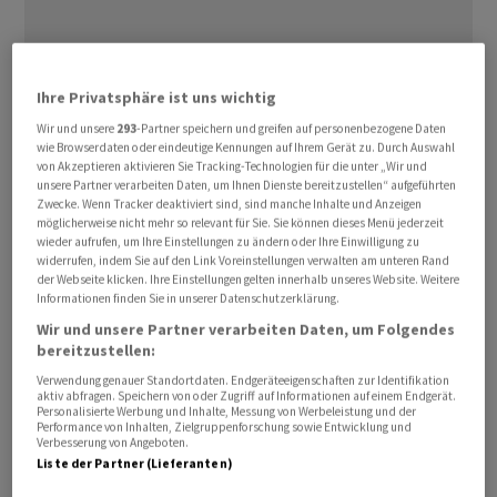
Ihre Privatsphäre ist uns wichtig
Wir und unsere
293
-Partner speichern und greifen auf personenbezogene Daten
wie Browserdaten oder eindeutige Kennungen auf Ihrem Gerät zu. Durch Auswahl
von Akzeptieren aktivieren Sie Tracking-Technologien für die unter „Wir und
Präsident Donald Trump hat den ersten Schritt
unsere Partner verarbeiten Daten, um Ihnen Dienste bereitzustellen“ aufgeführten
gemacht, um das Billionen
Dollar
schwere System der
Zwecke. Wenn Tracker deaktiviert sind, sind manche Inhalte und Anzeigen
möglicherweise nicht mehr so relevant für Sie. Sie können dieses Menü jederzeit
privaten Altersvorsorge in den USA für riskantere
wieder aufrufen, um Ihre Einstellungen zu ändern oder Ihre Einwilligung zu
Anlagen in Digitalwährungen und Immobilien zu öffnen.
widerrufen, indem Sie auf den Link Voreinstellungen verwalten am unteren Rand
der Webseite klicken. Ihre Einstellungen gelten innerhalb unseres Website. Weitere
Bisher wird dies von der Aussicht auf Klagen der Anleger
Informationen finden Sie in unserer Datenschutzerklärung.
bei Verlusten verhindert.
Wir und unsere Partner verarbeiten Daten, um Folgendes
bereitzustellen:
In dem US-System, das unter der Bezeichnung 401(k)
Verwendung genauer Standortdaten. Endgeräteeigenschaften zur Identifikation
bekannt ist, können Arbeitnehmer einen Teil ihrer
aktiv abfragen. Speichern von oder Zugriff auf Informationen auf einem Endgerät.
Personalisierte Werbung und Inhalte, Messung von Werbeleistung und der
Bruttoeinkommen meist über die Arbeitgeber als
Performance von Inhalten, Zielgruppenforschung sowie Entwicklung und
Verbesserung von Angeboten.
Vorsorge für den Lebensabend anlegen. Die Arbeitgeber
Liste der Partner (Lieferanten)
oder andere Anlageverwalter tragen dabei die