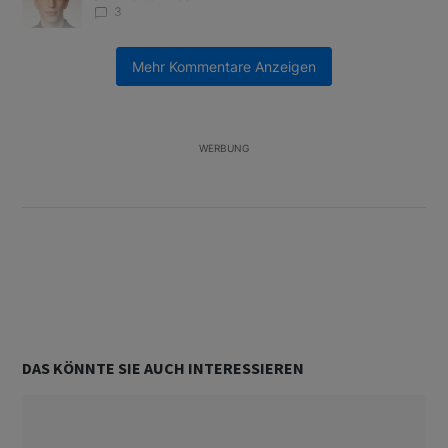
3
Ein Trendartikel mit dem Titel "US-Finanzministerium bereitet Ban
US-Finanzministerium bereitet Banken laut Insider
Mehr Kommentare Anzeigen
auf eventuelle Yen-Intervention vor
2
Unterstützt von
WERBUNG
DAS KÖNNTE SIE AUCH INTERESSIEREN