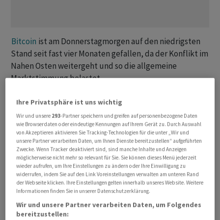
Bitcoin
ist am Donnerstagmorgen auf den niedrigsten
Stand seit fast vier Monaten gefallen, da der Konflikt im
Nahen Osten weitergeht und so die allgemeine
Marktstimmung belastet.
Konkret fiel die Kryptowährung im frühen Handel am
Ihre Privatsphäre ist uns wichtig
heutigen Donnerstag in Singapur um 5,5 Prozent auf
Wir und unsere
293
-Partner speichern und greifen auf personenbezogene Daten
wie Browserdaten oder eindeutige Kennungen auf Ihrem Gerät zu. Durch Auswahl
61'322 Dollar und damit auf den niedrigsten Stand seit
von Akzeptieren aktivieren Sie Tracking-Technologien für die unter „Wir und
dem 6. Februar. Daraufhin stabilisierte sie sich wieder,
unsere Partner verarbeiten Daten, um Ihnen Dienste bereitzustellen“ aufgeführten
Zwecke. Wenn Tracker deaktiviert sind, sind manche Inhalte und Anzeigen
ohne allerdings über 65'000 Dollar zu steigen.
möglicherweise nicht mehr so relevant für Sie. Sie können dieses Menü jederzeit
wieder aufrufen, um Ihre Einstellungen zu ändern oder Ihre Einwilligung zu
«Der starke Kursausschlag zeigt, dass
Bitcoin
bei rund
widerrufen, indem Sie auf den Link Voreinstellungen verwalten am unteren Rand
der Webseite klicken. Ihre Einstellungen gelten innerhalb unseres Website. Weitere
63'000 Dollar Unterstützung findet, was viele Händler
Informationen finden Sie in unserer Datenschutzerklärung.
genau beobachtet haben», sagte Damien Loh, Chief
Wir und unsere Partner verarbeiten Daten, um Folgendes
Investment Officer bei Ericsenz Capital. «Viele Anleger
bereitzustellen: