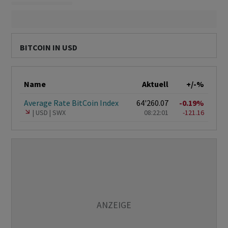
BITCOIN IN USD
Name
Aktuell
+/-%
Average Rate BitCoin Index
64'260.07
-0.19%
USD
SWX
08:22:01
-121.16