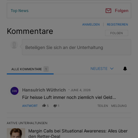
Top News
Folgen
ANMELDEN
|
REGISTRIEREN
Kommentare
FOLGE DIESER U
FOLGEN
NEUESTE
ALLE KOMMENTARE
1
Alle Kommentare
Kommentar von Hansulrich Wüthrich.
Hansulrich Wüthrich
JUNE 4, 2026
HW
Für heisse Luft immer noch ziemlich viel Geld…
ANTWORT
5
1
TEILEN
MELDUNG
AKTIVE UNTERHALTUNGEN
Das Folgende ist eine Liste der am meisten kommentierten Artikel
Ein Trendartikel mit dem Titel "Margin Calls bei Situational Awar
Margin Calls bei Situational Awareness: Alles über
den Retter-Deal