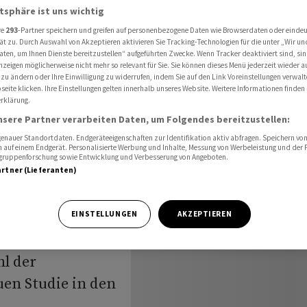
 wächst in der Schweiz weiter stark
atsphäre ist uns wichtig
re
293
-Partner speichern und greifen auf personenbezogene Daten wie Browserdaten oder einde
ät zu. Durch Auswahl von Akzeptieren aktivieren Sie Tracking-Technologien für die unter „Wir un
aten, um Ihnen Dienste bereitzustellen“ aufgeführten Zwecke. Wenn Tracker deaktiviert sind, s
n-
nzeigen möglicherweise nicht mehr so relevant für Sie. Sie können dieses Menü jederzeit wieder a
 zu ändern oder Ihre Einwilligung zu widerrufen, indem Sie auf den Link Voreinstellungen verwal
eite klicken. Ihre Einstellungen gelten innerhalb unseres Website. Weitere Informationen finden 
st in der
rklärung.
nsere Partner verarbeiten Daten, um Folgendes bereitzustellen:
rk
nauer Standortdaten. Endgeräteeigenschaften zur Identifikation aktiv abfragen. Speichern von 
 auf einem Endgerät. Personalisierte Werbung und Inhalte, Messung von Werbeleistung und der
elgruppenforschung sowie Entwicklung und Verbesserung von Angeboten.
artner (Lieferanten)
EINSTELLUNGEN
AKZEPTIEREN
hweiz auf
l der
en Studie in den