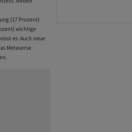
estellt. Neben
tung (17 Prozent)
ozent) wichtige
heisst es. Auch neue
das Metaverse
en.