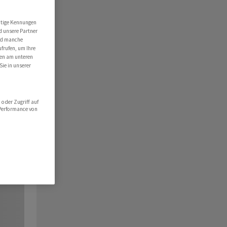
utige Kennungen
d unsere Partner
ind manche
ufrufen, um Ihre
ten am unteren
Sie in unserer
oder Zugriff auf
 Performance von