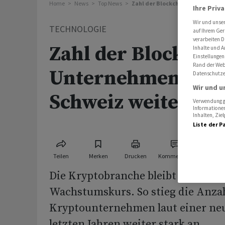
Home
News
Top News
Zahl der Blockchain-Unternehmen
Ihre Priv
Wir und unse
TECHNOLOGIE
auf Ihrem Ger
verarbeiten D
Zahl der Blockchai
Inhalte und A
Einstellungen
Rand der Webs
Unternehmen wäch
Datenschutze
Wir und u
Schweiz weiter sta
Verwendung ge
Informationen
Inhalten, Zi
Liste der P
Teilen
Merken
Drucken
Kommentare
Die Kryptobranche bleibt in der Sc
Wachstumskurs. So stieg die Anzah
Kryptounternehmen laut einer neu
letzten Jahren weiter stark an.