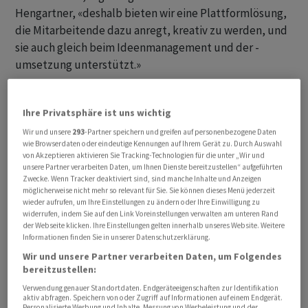
Hengartner, «deshalb bieten wir eine Plattformlösung,
die Mitarbeitende dazu anregt, kreativ zu werden, und
sie auch gleich beim Ideenmanagement und der -
umsetzung unterstützt.»
Angestellte – von der untersten Hierarchieebene über
Ihre Privatsphäre ist uns wichtig
Fachkräfte bis hin zu Managern – können ihre Ideen in
der Software formulieren. Anschliessend erhalten sie
Wir und unsere
293
-Partner speichern und greifen auf personenbezogene Daten
wie Browserdaten oder eindeutige Kennungen auf Ihrem Gerät zu. Durch Auswahl
eine physische Kickbox, die Werkzeuge und Methoden
von Akzeptieren aktivieren Sie Tracking-Technologien für die unter „Wir und
bietet, die Geschäftsidee auf Marktfähigkeit und
unsere Partner verarbeiten Daten, um Ihnen Dienste bereitzustellen“ aufgeführten
Zwecke. Wenn Tracker deaktiviert sind, sind manche Inhalte und Anzeigen
Umsetzbarkeit zu überprüfen. «Am Ende hält der
möglicherweise nicht mehr so relevant für Sie. Sie können dieses Menü jederzeit
Ideengeber einen potenziellen Businesscase in der
wieder aufrufen, um Ihre Einstellungen zu ändern oder Ihre Einwilligung zu
widerrufen, indem Sie auf den Link Voreinstellungen verwalten am unteren Rand
Hand, den er seinem Management vorstellen kann, um
der Webseite klicken. Ihre Einstellungen gelten innerhalb unseres Website. Weitere
Budget für eine mögliche Umsetzung zu erhalten», so
Informationen finden Sie in unserer Datenschutzerklärung.
Hengartner.
Wir und unsere Partner verarbeiten Daten, um Folgendes
bereitzustellen:
Bei einem Unternehmen mit rund 10’000 Angestellten
Verwendung genauer Standortdaten. Endgeräteeigenschaften zur Identifikation
aktiv abfragen. Speichern von oder Zugriff auf Informationen auf einem Endgerät.
seien so beispielsweise innerhalb von anderthalb Jahren
Personalisierte Werbung und Inhalte, Messung von Werbeleistung und der