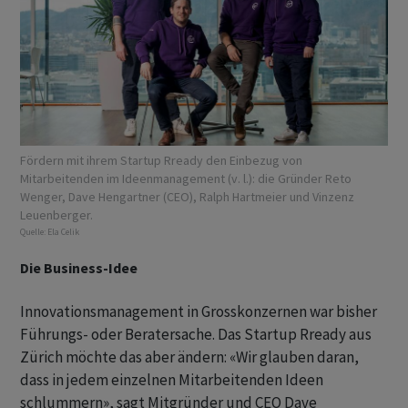
Fördern mit ihrem Startup Rready den Einbezug von
Mitarbeitenden im Ideenmanagement (v. l.): die Gründer Reto
Wenger, Dave Hengartner (CEO), Ralph Hartmeier und Vinzenz
Leuenberger.
Quelle:
Ela Celik
Die Business-Idee
Innovationsmanagement in Grosskonzernen war bisher
Führungs- oder Beratersache. Das Startup Rready aus
Zürich möchte das aber ändern: «Wir glauben daran,
dass in jedem einzelnen Mitarbeitenden Ideen
schlummern», sagt Mitgründer und CEO Dave