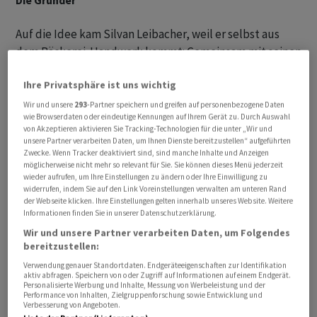
Die Gründer
Auf die Idee kam Silvan Leibacher, weil er selbst aus
dem Bäckerei-Handwerk kommt: Gemeinsam mit seinen
Geschwistern hat er vor rund zehn Jahren die Leibacher
Ihre Privatsphäre ist uns wichtig
Biber-Manufaktur aufgebaut, die neben dem
klassischen Lebkuchengebäck Biber auch vegane Biber
Wir und unsere
293
-Partner speichern und greifen auf personenbezogene Daten
wie Browserdaten oder eindeutige Kennungen auf Ihrem Gerät zu. Durch Auswahl
anbietet. «Für uns selbst war es stets eine grosse
von Akzeptieren aktivieren Sie Tracking-Technologien für die unter „Wir und
Hürde, das Ei im veganen Produkt zu ersetzen», sagt
unsere Partner verarbeiten Daten, um Ihnen Dienste bereitzustellen“ aufgeführten
Zwecke. Wenn Tracker deaktiviert sind, sind manche Inhalte und Anzeigen
Leibacher. Deshalb hatte der studierte Wirtschaftler
möglicherweise nicht mehr so relevant für Sie. Sie können dieses Menü jederzeit
schon länger die Geschäftsidee im Hinterkopf. Als er 2019
wieder aufrufen, um Ihre Einstellungen zu ändern oder Ihre Einwilligung zu
widerrufen, indem Sie auf den Link Voreinstellungen verwalten am unteren Rand
dann den Lebensmitteltechnologen und heutigen CTO
der Webseite klicken. Ihre Einstellungen gelten innerhalb unseres Website. Weitere
David Ebneter kennenlernt, beschliessen sie
Informationen finden Sie in unserer Datenschutzerklärung.
gemeinsam an natürlichem Eiersatz zu tüfteln. «Rund
Wir und unsere Partner verarbeiten Daten, um Folgendes
zwei Jahre hat es gedauert, bis wir mit unseren
bereitzustellen:
Produkten zufrieden waren», erzählt Silvan Leibacher.
Verwendung genauer Standortdaten. Endgeräteeigenschaften zur Identifikation
aktiv abfragen. Speichern von oder Zugriff auf Informationen auf einem Endgerät.
Im April 2022 gründeten sie die Field Food
Personalisierte Werbung und Inhalte, Messung von Werbeleistung und der
Performance von Inhalten, Zielgruppenforschung sowie Entwicklung und
Aktiengesellschaft in Illnau-Effretikon ZH. «Mittlerweile
Verbesserung von Angeboten.