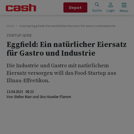
Depot
Suche
Login
Menu
Home
Startup Eggfield: Ein natürlicher Eiersatz für Gastro und Industrie
STARTUP-SERIE
Eggfield: Ein natürlicher Eiersatz
für Gastro und Industrie
Die Industrie und Gastro mit natürlichem
Eiersatz versorgen will das Food-Startup aus
Illnau-Effretikon.
13.04.2023 08:23
Von
Stefan Mair
und
Sira Huwiler-Flamm