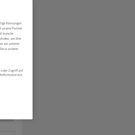
utige Kennungen
d unsere Partner
ind manche
ufrufen, um Ihre
ten am unteren
Sie in unserer
oder Zugriff auf
 Performance von