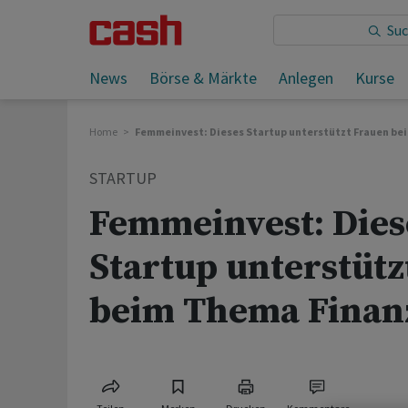
Sie lesen:
News
Börse & Märkte
Anlegen
Kurse
Home
Femmeinvest: Dieses Startup unterstützt Frauen be
STARTUP
Femmeinvest: Dies
Startup unterstütz
beim Thema Finan