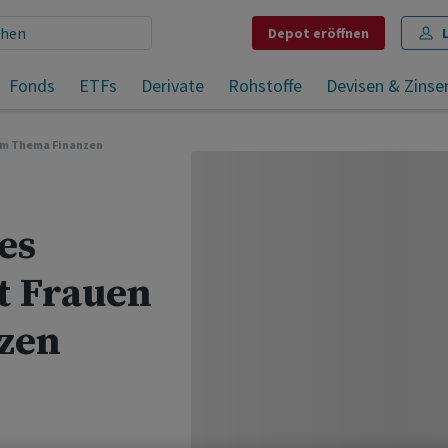
Depot
eröffnen
Femmeinvest: Dieses Startup unterstützt Frauen beim Thema Finanzen
Fonds
ETFs
Derivate
Rohstoffe
Devisen & Zinse
Teilen
Merken
Drucken
Kommentare
im Thema Finanzen
es
t Frauen
zen