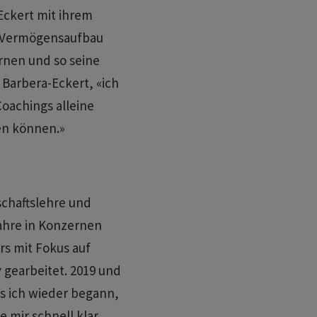
Eckert mit ihrem
s Vermögensaufbau
ernen und so seine
 Barbera-Eckert, «ich
oachings alleine
en können.»
schaftslehre und
ahre in Konzernen
s mit Fokus auf
 gearbeitet. 2019 und
ls ich wieder begann,
 mir schnell klar,