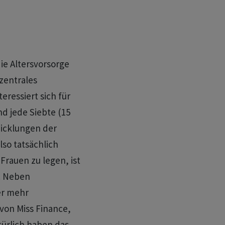
die Altersvorsorge
zentrales
eressiert sich für
 jede Siebte (15
wicklungen der
so tatsächlich
Frauen zu legen, ist
. Neben
er mehr
von Miss Finance,
türlich haben das