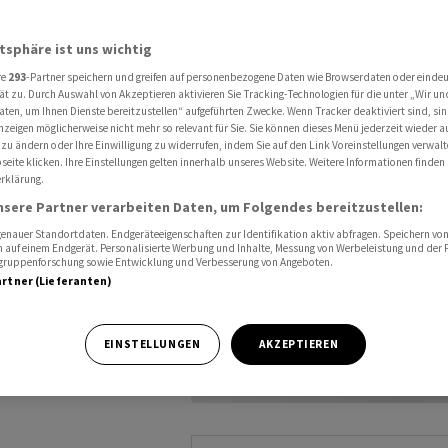
nteressiert sich
atsphäre ist uns wichtig
Dies will das
re
293
-Partner speichern und greifen auf personenbezogene Daten wie Browserdaten oder einde
ät zu. Durch Auswahl von Akzeptieren aktivieren Sie Tracking-Technologien für die unter „Wir un
aten, um Ihnen Dienste bereitzustellen“ aufgeführten Zwecke. Wenn Tracker deaktiviert sind, s
nzeigen möglicherweise nicht mehr so relevant für Sie. Sie können dieses Menü jederzeit wieder a
 zu ändern oder Ihre Einwilligung zu widerrufen, indem Sie auf den Link Voreinstellungen verwal
eite klicken. Ihre Einstellungen gelten innerhalb unseres Website. Weitere Informationen finden 
rklärung.
nsere Partner verarbeiten Daten, um Folgendes bereitzustellen:
nauer Standortdaten. Endgeräteeigenschaften zur Identifikation aktiv abfragen. Speichern von 
 auf einem Endgerät. Personalisierte Werbung und Inhalte, Messung von Werbeleistung und der
elgruppenforschung sowie Entwicklung und Verbesserung von Angeboten.
artner (Lieferanten)
EINSTELLUNGEN
AKZEPTIEREN