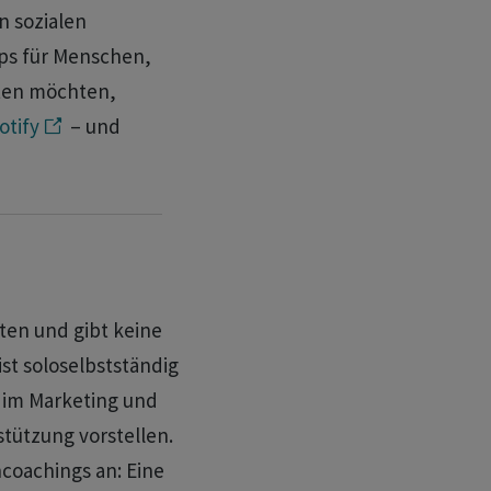
n sozialen
pps für Menschen,
rten möchten,
otify
– und
uten und gibt keine
st soloselbstständig
g im Marketing und
stützung vorstellen.
ncoachings an: Eine