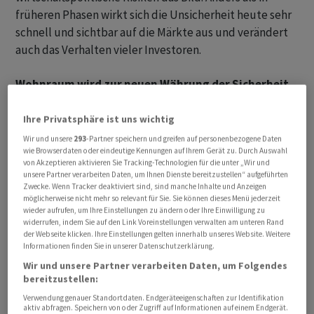
früheren Phasen wirkt sich die Unsicherheit heute sehr
schnell und sichtbar auf die Märkte aus und verändert
auch das Verhalten vieler Investoren.
Wohnraum wird zur neuen Währung der Sicherheit
In Zeiten wie diesen rücken sogenannte
«Sicherheitsanlagen» wieder stärker ins Blickfeld. Ganz
Ihre Privatsphäre ist uns wichtig
vorne mit dabei: Wohnimmobilien. Sie gelten als stabil,
Wir und unsere
293
-Partner speichern und greifen auf personenbezogene Daten
wie Browserdaten oder eindeutige Kennungen auf Ihrem Gerät zu. Durch Auswahl
wertbeständig und damit als verlässliches Investment
von Akzeptieren aktivieren Sie Tracking-Technologien für die unter „Wir und
in unsicheren Zeiten. Das spüren auch Eigentümerinnen
unsere Partner verarbeiten Daten, um Ihnen Dienste bereitzustellen“ aufgeführten
Zwecke. Wenn Tracker deaktiviert sind, sind manche Inhalte und Anzeigen
und Eigentümer, die einen Verkauf in Betracht ziehen.
möglicherweise nicht mehr so relevant für Sie. Sie können dieses Menü jederzeit
Trotz der angespannten Lage erwarten die
wieder aufrufen, um Ihre Einstellungen zu ändern oder Ihre Einwilligung zu
Immobilienexpertinnen und -experten der UBS im
widerrufen, indem Sie auf den Link Voreinstellungen verwalten am unteren Rand
der Webseite klicken. Ihre Einstellungen gelten innerhalb unseres Website. Weitere
laufenden Jahr einen weiteren Preisanstieg von 3 bis 4
Informationen finden Sie in unserer Datenschutzerklärung.
Prozent für Wohneigentum. Damit würde sich der
Wir und unsere Partner verarbeiten Daten, um Folgendes
positive Trend des Vorjahres fortsetzen: Gemäss
bereitzustellen:
Bundesamt für Statistik (BfS) legten die Preise 2024
Verwendung genauer Standortdaten. Endgeräteeigenschaften zur Identifikation
aktiv abfragen. Speichern von oder Zugriff auf Informationen auf einem Endgerät.
leicht zu, gegen Jahresende allerdings etwas gebremst