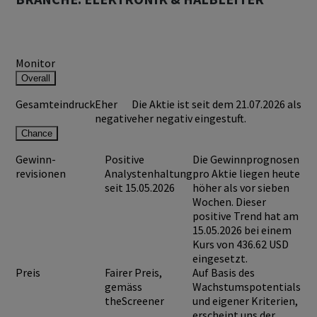
Monitor
Overall
Gesamteindruck
Eher
Die Aktie ist seit dem 21.07.2026 als
negativ
eher negativ eingestuft.
Chance
Gewinn-
Positive
Die Gewinnprognosen
revisionen
Analystenhaltung
pro Aktie liegen heute
seit 15.05.2026
höher als vor sieben
Wochen. Dieser
positive Trend hat am
15.05.2026 bei einem
Kurs von
436.62 USD
eingesetzt.
Preis
Fairer Preis,
Auf Basis des
gemäss
Wachstumspotentials
theScreener
und eigener Kriterien,
erscheint uns der