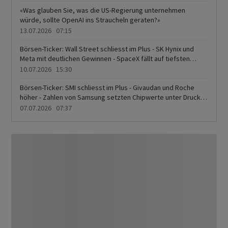
UBS und Richemont
«Was glauben Sie, was die US-Regierung unternehmen
würde, sollte OpenAI ins Straucheln geraten?»
13.07.2026 07:15
Börsen-Ticker: Wall Street schliesst im Plus - SK Hynix und
Meta mit deutlichen Gewinnen - SpaceX fällt auf tiefsten
Stand seit IPO - SMI knapp höher - Logitech und Holcim top
10.07.2026 15:30
Börsen-Ticker: SMI schliesst im Plus - Givaudan und Roche
höher - Zahlen von Samsung setzten Chipwerte unter Druck -
Amrize und ABB sacken ab
07.07.2026 07:37