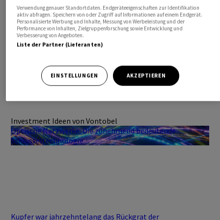
Verwendung genauer Standortdaten. Endgeräteeigenschaften zur Identifikation
aktiv abfragen. Speichern von oder Zugriff auf Informationen auf einem Endgerät.
Personalisierte Werbung und Inhalte, Messung von Werbeleistung und der
Performance von Inhalten, Zielgruppenforschung sowie Entwicklung und
Verbesserung von Angeboten.
Liste der Partner (Lieferanten)
EINSTELLUNGEN
AKZEPTIEREN
Investment Ideen von Vontobel
Optische Netzwerke: Die zunehmend bedeutende
Schlüsseltechnologie
Kupfer war jahrzehntelang das Rückgrat der