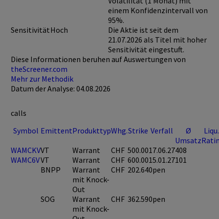
Volatilität (1 Monat) mit
einem Konfidenzintervall von
95%.
Sensitivität
Hoch
Die Aktie ist seit dem
21.07.2026 als Titel mit hoher
Sensitivität eingestuft.
Diese Informationen beruhen auf Auswertungen von
theScreener.com
Mehr zur Methodik
Datum der Analyse: 04.08.2026
calls
Symbol
Emittent
Produkttyp
Whg.
Strike
Verfall
Ø
Liqu.
Umsatz
Rati
WAMCKV
VT
Warrant
CHF
500.00
17.06.27
408
WAMC6V
VT
Warrant
CHF
600.00
15.01.27
101
BNPP
Warrant
CHF
202.64
0pen
mit Knock-
Out
SOG
Warrant
CHF
362.59
0pen
mit Knock-
Out