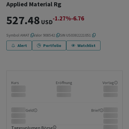
Applied Material Rg
527.48
-1.27%
-6.76
USD
Symbol
AMAT
Valor
908542
ISIN
US0382221051
Alert
Portfolio
Watchlist
Kurs
Eröffnung
Vortag
Geld
Brief
Tagesvolumen Börse