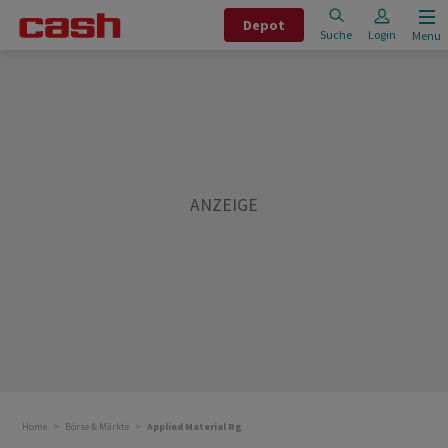
Depot
Suche
Login
Menu
Home
Börse & Märkte
Applied Material Rg