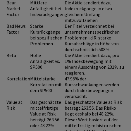
Bear
Mittlere
Die Aktie tendiert dazu,
Market
Anfälligkeit bei
Indexrückgänge in etwa
Factor
Indexrückgängen
gleichem Umfang
mitzuvollziehen.
Bad News
Starke
Der Titel verzeichnet bei
Factor
Kursrückgänge
unternehmensspezifischen
bei spezifischen
Problemen i.d.R. starke
Problemen
Kursabschläge in Höhe von
durchschnittlich 508%.
Beta
Hohe
Die Aktie tendiert dazu, pro
Anfälligkeit vs.
1% Indexbewegung mit
SP500
einem Ausschlag von 231% zu
reagieren.
Korrelation
Mittelstarke
47.98% der
Korrelation mit
Kursschwankungen werden
dem SP500
durch Indexbewegungen
verursacht.
Value at
Das geschätzte
Das geschätzte Value at Risk
Risk
mittelfristige
beträgt 263.56. Das Risiko
Value at Risk
liegt deshalb bei 48.22%.
beträgt 263.56
Dieser Wert basiert auf der
oder 48.22%
mittelfristigen historischen