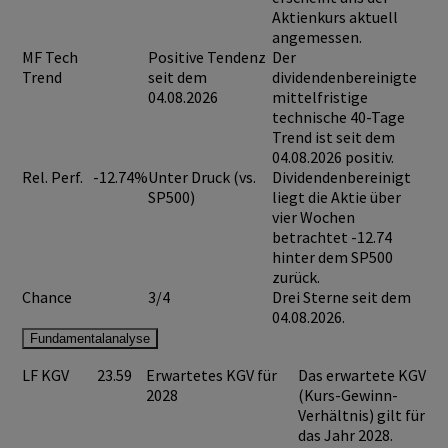
Aktienkurs aktuell
angemessen.
MF Tech
Positive Tendenz
Der
Trend
seit dem
dividendenbereinigte
04.08.2026
mittelfristige
technische 40-Tage
Trend ist seit dem
04.08.2026 positiv.
Rel. Perf.
-12.74%
Unter Druck (vs.
Dividendenbereinigt
SP500)
liegt die Aktie über
vier Wochen
betrachtet -12.74
hinter dem SP500
zurück.
Chance
3/4
Drei Sterne seit dem
04.08.2026.
Fundamentalanalyse
LF KGV
23.59
Erwartetes KGV für
Das erwartete KGV
2028
(Kurs-Gewinn-
Verhältnis) gilt für
das Jahr 2028.