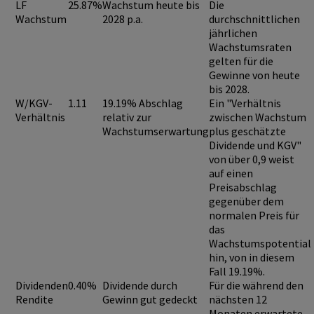
LF
25.87%
Wachstum heute bis
Die
Wachstum
2028 p.a.
durchschnittlichen
jährlichen
Wachstumsraten
gelten für die
Gewinne von heute
bis 2028.
W/KGV-
1.11
19.19% Abschlag
Ein "Verhältnis
Verhältnis
relativ zur
zwischen Wachstum
Wachstumserwartung
plus geschätzte
Dividende und KGV"
von über 0,9
weist
auf einen
Preisabschlag
gegenüber dem
normalen Preis für
das
Wachstumspotential
hin, von in diesem
Fall 19.19%.
Dividenden
0.40%
Dividende durch
Für die während den
Rendite
Gewinn gut gedeckt
nächsten 12
Monaten erwartete