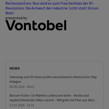
Rechenzentren. Nun wird es zum Flaschenhals der KI-
Revolution. Die Antwort der Industrie: Licht statt Strom.
Mehr
presented by
NEWS
Samsung und SK Hynix prüfen anscheinend chinesische Chip-
Anlagen
05.08.2026 06:15
Börsen-Ticker: US-Märkte schliessen tiefer - Nvidia und
Applied Materials fallen zurück - SMI geht mit Plus aus dem
Handel - Schwergewichte stützen - Gewinnmitnahmen bei
17.07.2026 15:31