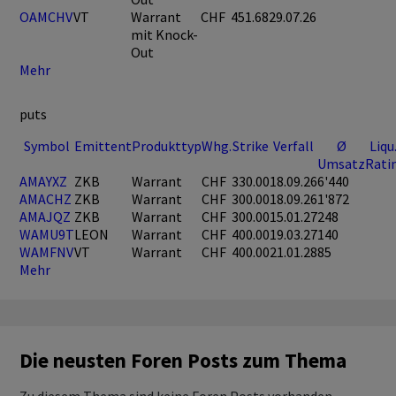
OAMCHV
VT
Warrant
CHF
451.68
29.07.26
mit Knock-
Out
Mehr
puts
Symbol
Emittent
Produkttyp
Whg.
Strike
Verfall
Ø
Liqu
Umsatz
Rati
AMAYXZ
ZKB
Warrant
CHF
330.00
18.09.26
6'440
AMACHZ
ZKB
Warrant
CHF
300.00
18.09.26
1'872
AMAJQZ
ZKB
Warrant
CHF
300.00
15.01.27
248
WAMU9T
LEON
Warrant
CHF
400.00
19.03.27
140
WAMFNV
VT
Warrant
CHF
400.00
21.01.28
85
Mehr
Die neusten Foren Posts zum Thema