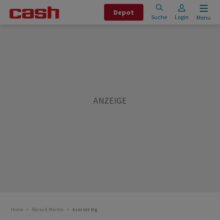
Depot
Suche
Login
Menu
Home
Börse & Märkte
Asm Int Rg