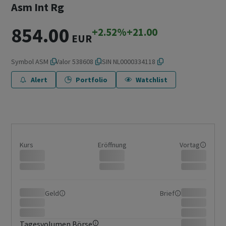
Asm Int Rg
854.00
+2.52%
+21.00
EUR
Symbol
ASM
Valor
538608
ISIN
NL0000334118
Alert
Portfolio
Watchlist
Kurs
Eröffnung
Vortag
Geld
Brief
Tagesvolumen Börse