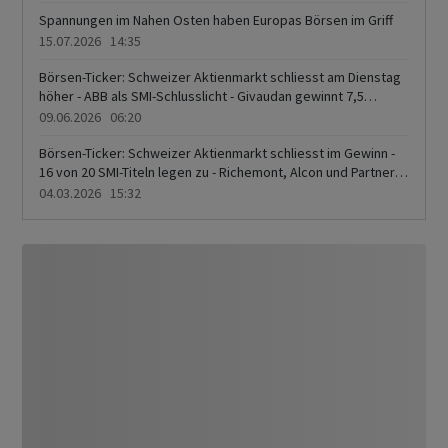
Spannungen im Nahen Osten haben Europas Börsen im Griff
15.07.2026 14:35
Börsen-Ticker: Schweizer Aktienmarkt schliesst am Dienstag
höher - ABB als SMI-Schlusslicht - Givaudan gewinnt 7,5
Prozent - Versicherer gefragt
09.06.2026 06:20
Börsen-Ticker: Schweizer Aktienmarkt schliesst im Gewinn -
16 von 20 SMI-Titeln legen zu - Richemont, Alcon und Partners
Group sehr stark - Kühne+Nagel, Givaudan und Nestlé mit
04.03.2026 15:32
Abgaben