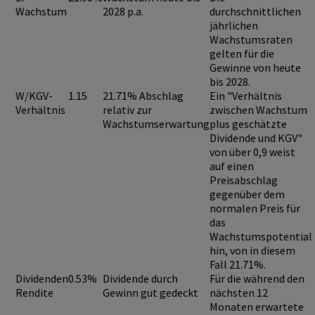
Wachstum
2028 p.a.
durchschnittlichen
jährlichen
Wachstumsraten
gelten für die
Gewinne von heute
bis 2028.
W/KGV-
1.15
21.71% Abschlag
Ein "Verhältnis
Verhältnis
relativ zur
zwischen Wachstum
Wachstumserwartung
plus geschätzte
Dividende und KGV"
von über 0,9
weist
auf einen
Preisabschlag
gegenüber dem
normalen Preis für
das
Wachstumspotential
hin, von in diesem
Fall 21.71%.
Dividenden
0.53%
Dividende durch
Für die während den
Rendite
Gewinn gut gedeckt
nächsten 12
Monaten erwartete