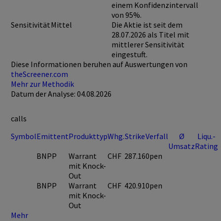
einem Konfidenzintervall
von 95%.
Sensitivität
Mittel
Die Aktie ist seit dem
28.07.2026 als Titel mit
mittlerer Sensitivität
eingestuft.
Diese Informationen beruhen auf Auswertungen von
theScreener.com
Mehr zur Methodik
Datum der Analyse: 04.08.2026
calls
Symbol
Emittent
Produkttyp
Whg.
Strike
Verfall
Ø
Liqu.-
Umsatz
Rating
BNPP
Warrant
CHF
287.16
0pen
mit Knock-
Out
BNPP
Warrant
CHF
420.91
0pen
mit Knock-
Out
Mehr