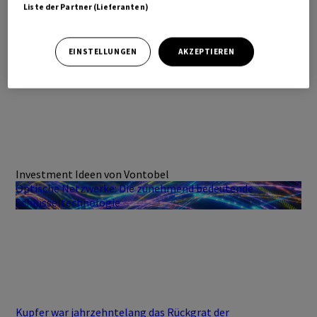
Liste der Partner (Lieferanten)
EINSTELLUNGEN
AKZEPTIEREN
Investment Ideen von Vontobel
Optische Netzwerke: Die zunehmend bedeutende
Schlüsseltechnologie
Kupfer war jahrzehntelang das Rückgrat der