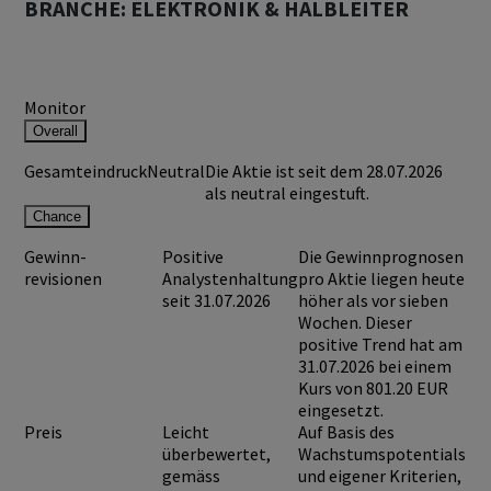
BRANCHE: ELEKTRONIK & HALBLEITER
Monitor
Overall
Gesamteindruck
Neutral
Die Aktie ist seit dem 28.07.2026
als neutral eingestuft.
Chance
Gewinn-
Positive
Die Gewinnprognosen
revisionen
Analystenhaltung
pro Aktie liegen heute
seit 31.07.2026
höher als vor sieben
Wochen. Dieser
positive Trend hat am
31.07.2026 bei einem
Kurs von
801.20 EUR
eingesetzt.
Preis
Leicht
Auf Basis des
überbewertet,
Wachstumspotentials
gemäss
und eigener Kriterien,