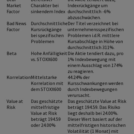
Market
Charakter bei
Indexrückgänge um
Factor
sinkendem Index
durchschnittlich -6%
abzuschwächen.
Bad News
Durchschnittliche
Der Titel verzeichnet bei
Factor
Kursrückgänge
unternehmensspezifischen
bei spezifischen
Problemen i.d.R. mittlere
Problemen
Kursabschläge in Höhe von
durchschnittlich 311%.
Beta
Hohe Anfälligkeit
Die Aktie tendiert dazu, pro
vs. STOXX600
1% Indexbewegung mit
einem Ausschlag von 174%
zu reagieren.
Korrelation
Mittelstarke
44.24% der
Korrelation mit
Kursschwankungen werden
dem STOXX600
durch Indexbewegungen
verursacht.
Value at
Das geschätzte
Das geschätzte Value at Risk
Risk
mittelfristige
beträgt 194.59. Das Risiko
Value at Risk
liegt deshalb bei 24.00%.
beträgt 194.59
Dieser Wert basiert auf der
oder 24.00%
mittelfristigen historischen
Volatilität (1 Monat) mit