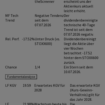
theScreener
erscheint uns der
Aktienkurs aktuell
leicht erhöht.
MF Tech
Negative Tendenz
Der
Trend
seit dem
dividendenbereinigte
07.07.2026
technische 40-Tage
Trend ist seit dem
07.07.2026 negativ.
Rel. Perf.
-17.52%
Unter Druck (vs.
Dividendenbereinigt
STOXX600)
liegt die Aktie über
vier Wochen
betrachtet -17.52
hinter dem STOXX600
zurück.
Chance
1/4
Ein Stern seit dem
10.07.2026.
Fundamentalanalyse
LF KGV
19.59
Erwartetes KGV für
Das erwartete KGV
2028
(Kurs-Gewinn-
Verhältnis) gilt für
das Jahr 2028.
LF
21.98%
Wachstum heute bis
Die