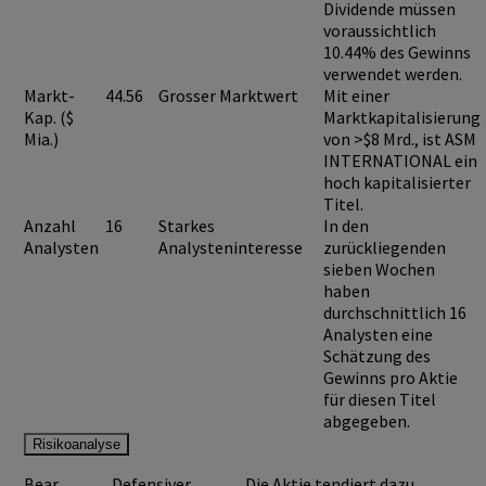
Dividende müssen
voraussichtlich
10.44%
des Gewinns
verwendet werden.
Markt-
44.56
Grosser Marktwert
Mit einer
Kap. ($
Marktkapitalisierung
Mia.)
von >$8 Mrd., ist
ASM
INTERNATIONAL
ein
hoch kapitalisierter
Titel.
Anzahl
16
Starkes
In den
Analysten
Analysteninteresse
zurückliegenden
sieben Wochen
haben
durchschnittlich 16
Analysten eine
Schätzung des
Gewinns pro Aktie
für diesen Titel
abgegeben.
Risikoanalyse
Bear
Defensiver
Die Aktie tendiert dazu,