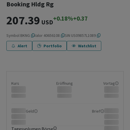
Booking Hldg Rg
207.39
+0.18%
+0.37
USD
Symbol
BKNG
Valor
40656108
ISIN
US09857L1089
Alert
Portfolio
Watchlist
Kurs
Eröffnung
Vortag
Geld
Brief
Tagesvolumen Börse