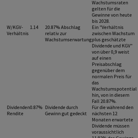
Wachstumsraten
gelten für die
Gewinne von heute
bis 2028.
W/KGV-
1.14
20.87% Abschlag
Ein "Verhältnis
Verhältnis
relativ zur
zwischen Wachstum
Wachstumserwartung
plus geschätzte
Dividende und KGV"
von über 0,9
weist
auf einen
Preisabschlag
gegenüber dem
normalen Preis für
das
Wachstumspotential
hin, von in diesem
Fall 20.87%.
Dividenden
0.87%
Dividende durch
Für die während den
Rendite
Gewinn gut gedeckt
nächsten 12
Monaten erwartete
Dividende müssen
voraussichtlich