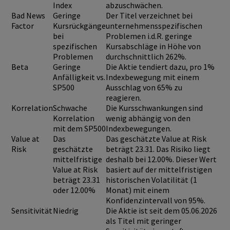
Index
abzuschwächen.
Bad News
Geringe
Der Titel verzeichnet bei
Factor
Kursrückgänge
unternehmensspezifischen
bei
Problemen i.d.R. geringe
spezifischen
Kursabschläge in Höhe von
Problemen
durchschnittlich 262%.
Beta
Geringe
Die Aktie tendiert dazu, pro 1%
Anfälligkeit vs.
Indexbewegung mit einem
SP500
Ausschlag von 65% zu
reagieren.
Korrelation
Schwache
Die Kursschwankungen sind
Korrelation
wenig abhängig von den
mit dem SP500
Indexbewegungen.
Value at
Das
Das geschätzte Value at Risk
Risk
geschätzte
beträgt 23.31. Das Risiko liegt
mittelfristige
deshalb bei 12.00%. Dieser Wert
Value at Risk
basiert auf der mittelfristigen
beträgt 23.31
historischen Volatilität (1
oder 12.00%
Monat) mit einem
Konfidenzintervall von 95%.
Sensitivität
Niedrig
Die Aktie ist seit dem 05.06.2026
als Titel mit geringer