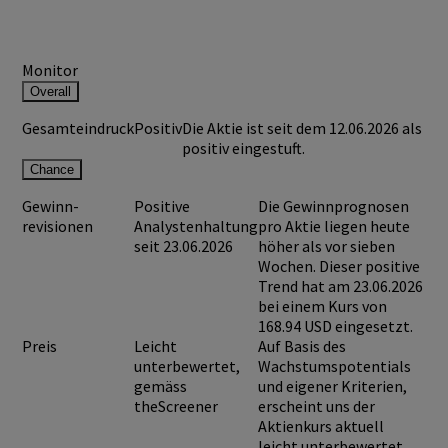
Monitor
Overall
Gesamteindruck
Positiv
Die Aktie ist seit dem 12.06.2026 als
positiv eingestuft.
Chance
Gewinn-
Positive
Die Gewinnprognosen
revisionen
Analystenhaltung
pro Aktie liegen heute
seit 23.06.2026
höher als vor sieben
Wochen. Dieser positive
Trend hat am 23.06.2026
bei einem Kurs von
168.94 USD
eingesetzt.
Preis
Leicht
Auf Basis des
unterbewertet,
Wachstumspotentials
gemäss
und eigener Kriterien,
theScreener
erscheint uns der
Aktienkurs aktuell
leicht unterbewertet.