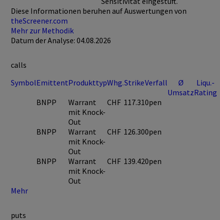
Sensitivität eingestuft.
Diese Informationen beruhen auf Auswertungen von
theScreener.com
Mehr zur Methodik
Datum der Analyse: 04.08.2026
calls
Symbol
Emittent
Produkttyp
Whg.
Strike
Verfall
Ø
Liqu.-
Umsatz
Rating
BNPP
Warrant
CHF
117.31
0pen
mit Knock-
Out
BNPP
Warrant
CHF
126.30
0pen
mit Knock-
Out
BNPP
Warrant
CHF
139.42
0pen
mit Knock-
Out
Mehr
puts