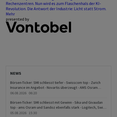
Rechenzentren. Nun wird es zum Flaschenhals der KI-
Revolution. Die Antwort der Industrie: Licht statt Strom.
Mehr
presented by
NEWS
Börsen-Ticker: SMI schliesst tiefer - Swisscom top - Zurich
Insurance im Angebot - Novartis überzeugt - AMS Osram
schwach
06.08.2026 06:20
Börsen-Ticker: SMI schliesst mit Gewinn - Sika und Givaudan
top - ams Osram und Sandoz ebenfalls stark - Logitech, Swiss
Life und Swisscom am Tabellenende
05.08.2026 15:30