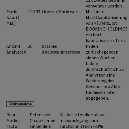
11.82%
des Gewinns
verwendet werden.
Markt-
149.33
Grosser Marktwert
Mit einer
Kap. ($
Marktkapitalisierung
Mia.)
von >$8 Mrd., ist
BOOKING HOLDINGS
ein hoch
kapitalisierter Titel.
Anzahl
26
Starkes
In den
Analysten
Analysteninteresse
zurückliegenden
sieben Wochen
haben
durchschnittlich 26
Analysten eine
Schätzung des
Gewinns pro Aktie
für diesen Titel
abgegeben.
Risikoanalyse
Bear
Defensiver
Die Aktie tendiert dazu,
Market
Charakter bei
Indexrückgänge um
Factor
sinkendem
durchschnittlich -33%