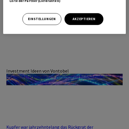
Liste der Partner (Lieferanten)
EINSTELLUNGEN
AKZEPTIEREN
Investment Ideen von Vontobel
Optische Netzwerke: Die zunehmend bedeutende
Schlüsseltechnologie
Kupfer war jahrzehntelang das Rückgrat der