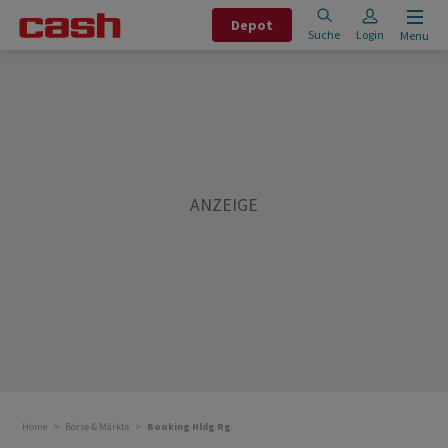
Depot
Suche
Login
Menu
Home
Börse & Märkte
Booking Hldg Rg