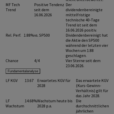
MF Tech
Positive Tendenz
Der
Trend
seit dem
dividendenbereinigte
16.06.2026
mittelfristige
technische 40-Tage
Trend ist seit dem
16.06.2026 positiv.
Rel. Perf.
1.88%
vs. SP500
Dividendenbereinigt hat
die Aktie den SP500
während der letzten vier
Wochen um 1.88
geschlagen.
Chance
4/4
Vier Sterne seit dem
23.06.2026.
Fundamentalanalyse
LF KGV
13.67
Erwartetes KGV für
Das erwartete KGV
2028
(Kurs-Gewinn-
Verhältnis) gilt für
das Jahr 2028.
LF
14.68%
Wachstum heute bis
Die
Wachstum
2028 p.a.
durchschnittlichen
jährlichen