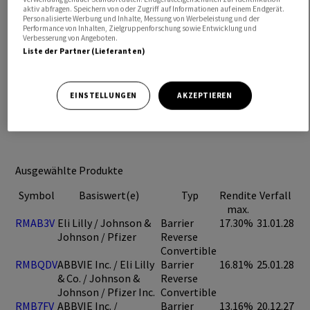
aktiv abfragen. Speichern von oder Zugriff auf Informationen auf einem Endgerät.
Personalisierte Werbung und Inhalte, Messung von Werbeleistung und der
Performance von Inhalten, Zielgruppenforschung sowie Entwicklung und
Verbesserung von Angeboten.
Liste der Partner (Lieferanten)
EINSTELLUNGEN
AKZEPTIEREN
Ausgewählte Produkte
Symbol
Basiswert(e)
Typ
Rendite
Verfall
max.
RMAB3V
Eli Lilly / Johnson &
Barrier
17.30%
31.01.28
Johnson / Pfizer
Reverse
Convertible
RMBQDV
ABBVIE Inc. / Eli Lilly
Barrier
16.81%
25.01.28
& Co. / Johnson &
Reverse
Johnson / Pfizer Inc.
Convertible
RMB7FV
ABBVIE Inc. /
Barrier
13.16%
20.12.27