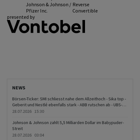
Johnson & Johnson /
Reverse
Pfizer Inc.
Convertible
presented by
NEWS
Börsen-Ticker: SMI schliesst nahe dem Allzeithoch - Sika top -
Geberit und Nestlé ebenfalls stark - ABB rutschen ab - UBS-
Anleger vor Zahlenvorlage mit Zurückhaltung
28.07.2026 15:30
Johnson & Johnson zahlt 5,5 Milliarden Dollar im Babypuder-
Streit
28.07.2026 03:04