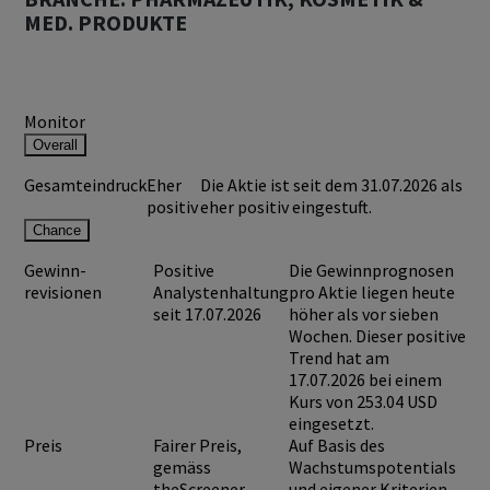
MED. PRODUKTE
Monitor
Overall
Gesamteindruck
Eher
Die Aktie ist seit dem 31.07.2026 als
positiv
eher positiv eingestuft.
Chance
Gewinn-
Positive
Die Gewinnprognosen
revisionen
Analystenhaltung
pro Aktie liegen heute
seit 17.07.2026
höher als vor sieben
Wochen. Dieser positive
Trend hat am
17.07.2026 bei einem
Kurs von
253.04 USD
eingesetzt.
Preis
Fairer Preis,
Auf Basis des
gemäss
Wachstumspotentials
theScreener
und eigener Kriterien,