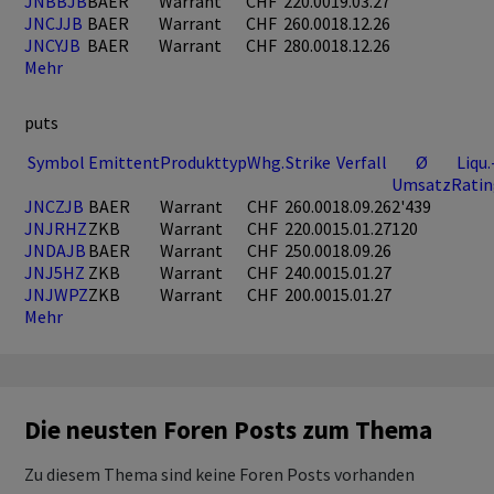
JNBBJB
BAER
Warrant
CHF
220.00
19.03.27
JNCJJB
BAER
Warrant
CHF
260.00
18.12.26
JNCYJB
BAER
Warrant
CHF
280.00
18.12.26
Mehr
puts
Symbol
Emittent
Produkttyp
Whg.
Strike
Verfall
Ø
Liqu.
Umsatz
Rati
JNCZJB
BAER
Warrant
CHF
260.00
18.09.26
2'439
JNJRHZ
ZKB
Warrant
CHF
220.00
15.01.27
120
JNDAJB
BAER
Warrant
CHF
250.00
18.09.26
JNJ5HZ
ZKB
Warrant
CHF
240.00
15.01.27
JNJWPZ
ZKB
Warrant
CHF
200.00
15.01.27
Mehr
Die neusten Foren Posts zum Thema
Zu diesem Thema sind keine Foren Posts vorhanden