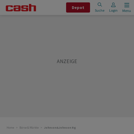
Depot
Suche
Login
Menu
Home
Börse & Märkte
Johnson&Johnson Rg