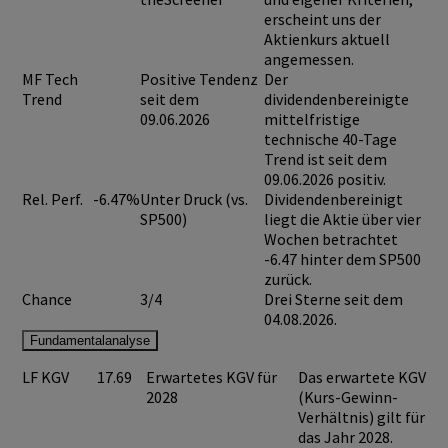
erscheint uns der
Aktienkurs aktuell
angemessen.
MF Tech
Positive Tendenz
Der
Trend
seit dem
dividendenbereinigte
09.06.2026
mittelfristige
technische 40-Tage
Trend ist seit dem
09.06.2026 positiv.
Rel. Perf.
-6.47%
Unter Druck (vs.
Dividendenbereinigt
SP500)
liegt die Aktie über vier
Wochen betrachtet
-6.47 hinter dem SP500
zurück.
Chance
3/4
Drei Sterne seit dem
04.08.2026.
Fundamentalanalyse
LF KGV
17.69
Erwartetes KGV für
Das erwartete KGV
2028
(Kurs-Gewinn-
Verhältnis) gilt für
das Jahr 2028.