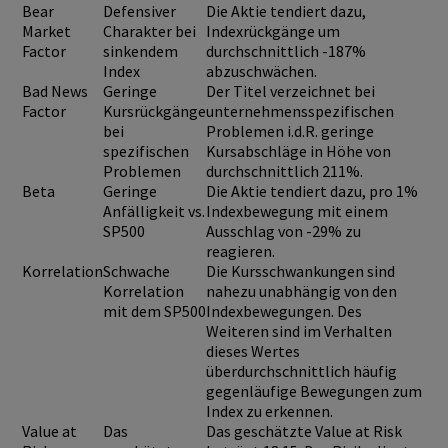
Bear
Defensiver
Die Aktie tendiert dazu,
Market
Charakter bei
Indexrückgänge um
Factor
sinkendem
durchschnittlich -187%
Index
abzuschwächen.
Bad News
Geringe
Der Titel verzeichnet bei
Factor
Kursrückgänge
unternehmensspezifischen
bei
Problemen i.d.R. geringe
spezifischen
Kursabschläge in Höhe von
Problemen
durchschnittlich 211%.
Beta
Geringe
Die Aktie tendiert dazu, pro 1%
Anfälligkeit vs.
Indexbewegung mit einem
SP500
Ausschlag von -29% zu
reagieren.
Korrelation
Schwache
Die Kursschwankungen sind
Korrelation
nahezu unabhängig von den
mit dem SP500
Indexbewegungen. Des
Weiteren sind im Verhalten
dieses Wertes
überdurchschnittlich häufig
gegenläufige Bewegungen zum
Index zu erkennen.
Value at
Das
Das geschätzte Value at Risk