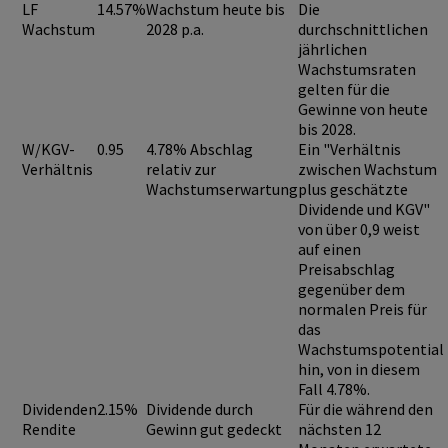
LF
14.57%
Wachstum heute bis
Die
Wachstum
2028 p.a.
durchschnittlichen
jährlichen
Wachstumsraten
gelten für die
Gewinne von heute
bis 2028.
W/KGV-
0.95
4.78% Abschlag
Ein "Verhältnis
Verhältnis
relativ zur
zwischen Wachstum
Wachstumserwartung
plus geschätzte
Dividende und KGV"
von über 0,9
weist
auf einen
Preisabschlag
gegenüber dem
normalen Preis für
das
Wachstumspotential
hin, von in diesem
Fall 4.78%.
Dividenden
2.15%
Dividende durch
Für die während den
Rendite
Gewinn gut gedeckt
nächsten 12