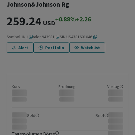
Johnson&Johnson Rg
259.24
+0.88%
+2.26
USD
Symbol
JNJ
Valor
943981
ISIN
US4781601046
Alert
Portfolio
Watchlist
Kurs
Eröffnung
Vortag
Geld
Brief
Tagesvolumen Börse