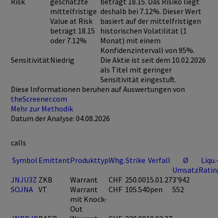
Risk
geschätzte
beträgt 18.15. Das Risiko liegt
mittelfristige
deshalb bei 7.12%. Dieser Wert
Value at Risk
basiert auf der mittelfristigen
beträgt 18.15
historischen Volatilität (1
oder 7.12%
Monat) mit einem
Konfidenzintervall von 95%.
Sensitivität
Niedrig
Die Aktie ist seit dem 10.02.2026
als Titel mit geringer
Sensitivität eingestuft.
Diese Informationen beruhen auf Auswertungen von
theScreener.com
Mehr zur Methodik
Datum der Analyse: 04.08.2026
calls
Symbol
Emittent
Produkttyp
Whg.
Strike
Verfall
Ø
Liqu.
Umsatz
Ratin
JNJU3Z
ZKB
Warrant
CHF
250.00
15.01.27
3'942
SOJNA
VT
Warrant
CHF
105.54
0pen
552
mit Knock-
Out