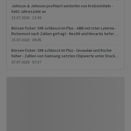
Johnson & Johnson profitiert weiterhin von Krebsmitteln -
hebt Jahresziele an
15.07.2026 13:36
Börsen-Ticker: SMI schliesst im Plus - ABB mit roter Laterne -
Richemont nach Zahlen gefragt - Nestlé und Novartis tiefer -
Analysteneinschätzung beflügelt Oerlikon
15.07.2026 09:45
Börsen-Ticker: SMI schliesst im Plus - Givaudan und Roche
höher - Zahlen von Samsung setzten Chipwerte unter Druck -
Amrize und ABB sacken ab
07.07.2026 07:37